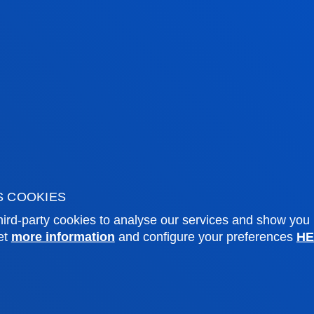
tical information
News & events
mic calendar
Deusto Agenda
y
News
o Campus
Social media
S COOKIES
f Residence
Deusto Magazine
ird-party cookies to analyse our services and show you
o Alumni
Blogs
et
more information
and configure your preferences
HE
sity archive
Press Office
ations