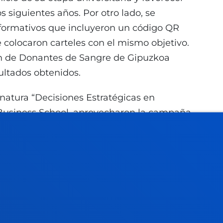
 siguientes años. Por otro lado, se
informativos que incluyeron un código QR
se colocaron carteles con el mismo objetivo.
ión de Donantes de Sangre de Gipuzkoa
sultados obtenidos.
gnatura “Decisiones Estratégicas en
usiness School, aprovecharon la campaña
ar a estudiantes de la universidad sobre la
o que
cerca de 50 personas
se inscriban
to que contribuye a crear conciencia sobre
, un acto solidario que puede regalar una