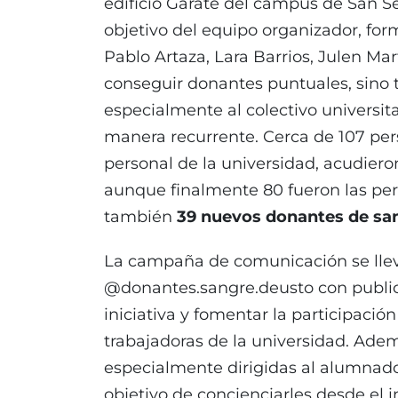
edificio Garate del campus de San Se
objetivo del equipo organizador, for
Pablo Artaza, Lara Barrios, Julen Ma
conseguir donantes puntuales, sino t
especialmente al colectivo universit
manera recurrente. Cerca de 107 pers
personal de la universidad, acudieron
aunque finalmente 80 fueron las pe
también
39 nuevos donantes de sa
La campaña de comunicación se llevó
@donantes.sangre.deusto con publicac
iniciativa y fomentar la participació
trabajadoras de la universidad. Adem
especialmente dirigidas al alumnado
objetivo de concienciarles desde el i