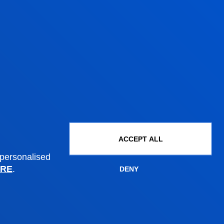
Administrative procedures
Undergraduate Admissions
Postgraduate Admissions
PhD Admissions
ACCEPT ALL
Financial information
 personalised
Scholarships and grants
RE
.
DENY
Administrative procedures