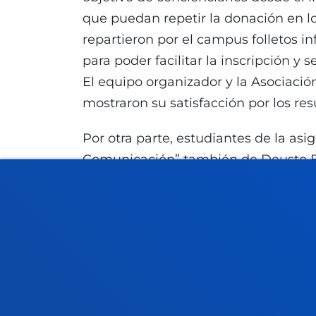
que puedan repetir la donación en los
repartieron por el campus folletos 
para poder facilitar la inscripción y 
El equipo organizador y la Asociac
mostraron su satisfacción por los re
Por otra parte, estudiantes de la asi
Comunicación” también de Deusto B
de donaciones de sangre para inform
donación de médula ósea
, logrand
como posibles donantes. Todo un éxi
la importancia de donar médula ósea
segunda oportunidad de vida.