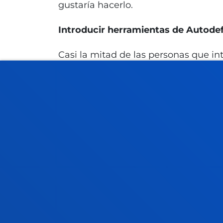
gustaría hacerlo.
Introducir herramientas de Autode
Casi la mitad de las personas que i
autodefensa feminista (51,1%), frent
previo. En este sentido, el estudio c
teórica y práctica en autodefensa f
fundamental para que las mujeres jó
sexuales que siguen estando normali
adquirir herramientas individuales y 
reflexiones después taller y grupo 
mayor capacidad de reacción ante inj
aprendido al entorno cotidiano, con
Además de dar a conocer los principa