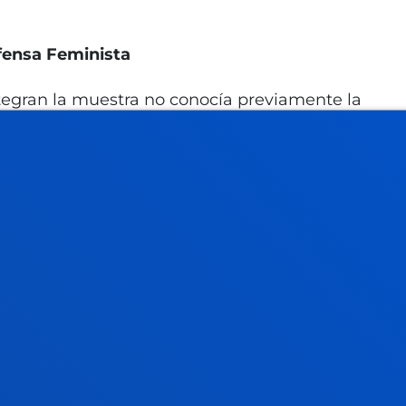
fensa Feminista
ntegran la muestra no conocía previamente la
e a un 48,9% que sí tenía conocimiento
onfirma que la introducción de la formación
eminista se presenta como una herramienta
venes puedan identificar violencias
zadas en la sociedad actual, así como para
colectivas para hacerles frente. Una de las
de seguimiento es que “ahora tenemos una
usticias, y un deseo de trasladar lo
 mayor conciencia e indignación”
les resultados del estudio, la jornada del