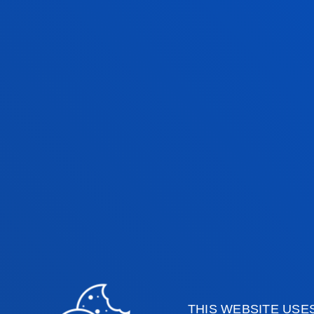
jueves contará con el testimonio de 
práctico en autodefensa feminista y
su experiencia. A continuación, And
Feministes per l’Autodefensa presen
contra la cultura de la impunidad”. 
que parte del interrogante ¿cuál es 
violencias sexuales?, con la particip
Marra Junior de Médicos del Mundo y
moderará Ane Navarro del Módulo Ps
Fotografías.
Cartel y programa
THIS WEBSITE USE