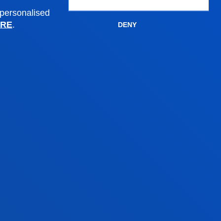
 personalised
RE
.
DENY
Administrative procedures
Undergraduate Admissions
Postgraduate Admissions
PhD Admissions
Financial information
Scholarships and grants
Administrative procedures
Madrid headquarter