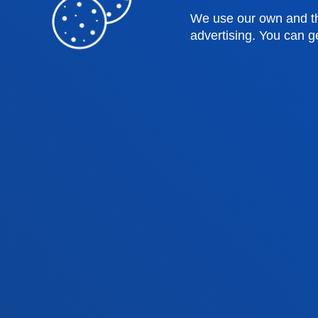
We use our own and th
advertising. You can g
Faculties
Prac
Health Sciences
Acade
Social and Human Sciences
Librar
Law
Deust
Deusto Business School
Hall o
Education and Sport
Deust
Engineering
Univer
Theology
Public
Bilbao campus
San 