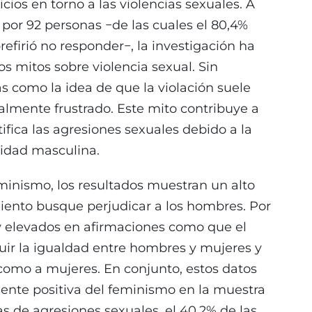
icios en torno a las violencias sexuales. A
 por 92 personas −de las cuales el 80,4%
 prefirió no responder−, la investigación ha
s mitos sobre violencia sexual. Sin
s como la idea de que la violación suele
lmente frustrado. Este mito contribuye a
tifica las agresiones sexuales debido a la
lidad masculina.
eminismo, los resultados muestran un alto
iento busque perjudicar a los hombres. Por
uy elevados en afirmaciones como que el
ir la igualdad entre hombres y mujeres y
como a mujeres. En conjunto, estos datos
ente positiva del feminismo en la muestra
as de agresiones sexuales, el 40,2% de las