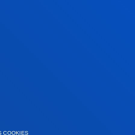
dos alumnas participantes en el taller
 en grupo de seguimiento, que compartirán
rea Pérez Fernández, integrante de
tará la ponencia “Autodefensa feminista
Por último, se realizará una mesa redonda
el papel de los hombres en la lucha sobre las
ación de Ibai Fresnedo de Hiruki Larroxa,
 Juanma Feito de Piper Txuriak, y que
icosocial de Deusto-San-Ignacio.
S COOKIES