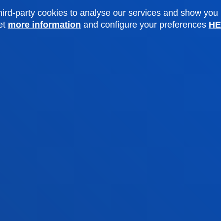
ird-party cookies to analyse our services and show you
et
more information
and configure your preferences
HE
tical information
News & events
mic calendar
Deusto Agenda
y
News
o Campus
Social media
f Residence
Deusto Magazine
o Alumni
Blogs
sity archive
Press Office
ations
Sebastian campus
Vitoria headquarter