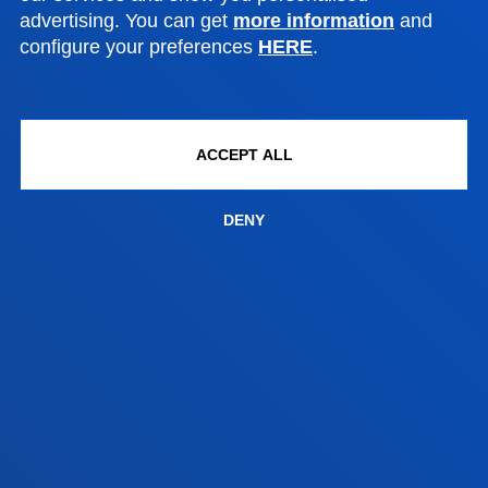
advertising. You can get
more information
and
configure your preferences
HERE
.
Bilbao campus
Location
+34 944 139 000
ACCEPT ALL
Contact us
San Sebastian campus
DENY
Location
+34 943 326 600
Contact us
Vitoria headquarter
Location
+34 945 010 114
Contact us