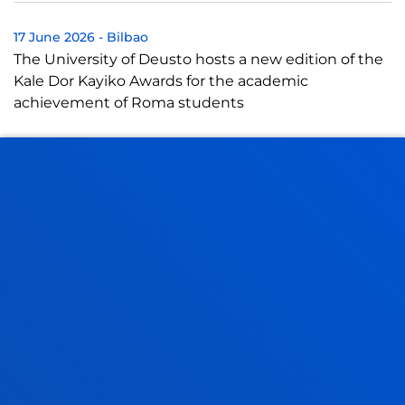
17 June 2026
-
Bilbao
The University of Deusto hosts a new edition of the
Kale Dor Kayiko Awards for the academic
achievement of Roma students
16 June 2026
-
Bilbao
Robert O'Dowd leads the discussion on
internationalisation at home at Deusto Staff Week
2026
15 June 2026
-
Bilbao
Diálogo de alto nivel en Deusto sobre el papel de la
educación en derechos humanos en la
construcción de sociedades más justas