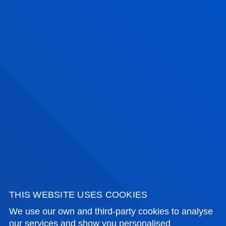
15 June 2026
-
Bilbao
The University hosts the WOP Konekta
international conference on neuroscience
SEE ALL NEWS
FACULTIES
PRACTICAL INFORMATION
NEWS & EVENTS
THIS WEBSITE USES COOKIES
We use our own and third-party cookies to analyse
ADMINISTRATIVE PROCEDURES
our services and show you personalised