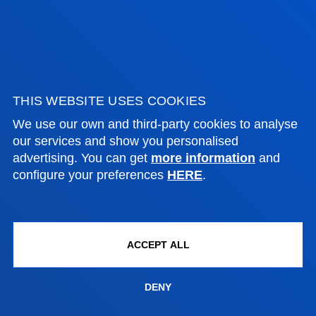
ADMINISTRATIVE PROCEDURES
Bilbao campus
Location
THIS WEBSITE USES COOKIES
+34 944 139 000
We use our own and third-party cookies to analyse
Contact us
our services and show you personalised
advertising. You can get
more information
and
San Sebastian campus
configure your preferences
HERE
.
Location
+34 943 326 600
Contact us
ACCEPT ALL
Vitoria headquarter
Location
DENY
+34 945 010 114