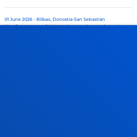
01 June 2026
-
Bilbao
Donostia-San Sebastián
The first group of 169 nursing graduates from the
University of Deusto, ready to join hospitals and
healthcare centres.
SEE ALL NEWS
FACULTIES
PRACTICAL INFORMATION
NEWS & EVENTS