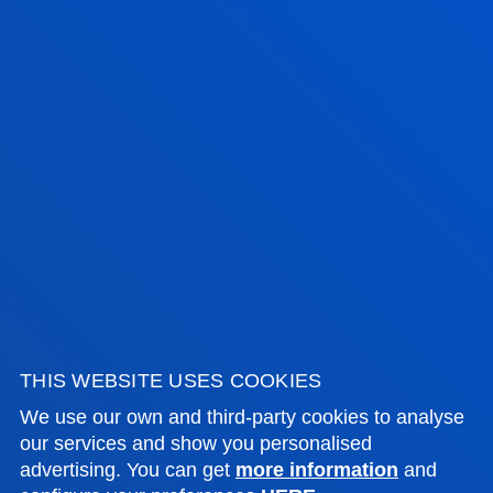
17 July 2026
-
Bilbao
Donostia-San Sebastián
The University of Deusto is to have a new student
hall of residence in San Sebastián
SEE ALL NEWS
FACULTIES
PRACTICAL INFORMATION
NEWS & EVENTS
THIS WEBSITE USES COOKIES
We use our own and third-party cookies to analyse
ADMINISTRATIVE PROCEDURES
our services and show you personalised
advertising. You can get
more information
and