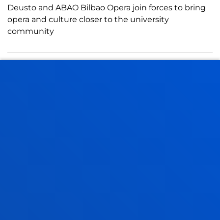
Deusto and ABAO Bilbao Opera join forces to bring
opera and culture closer to the university
community
21 July 2026
-
Bilbao
The Pedro Arrupe Human Rights Institute
collaborates with the Jesuit Migrant Service in legal
cases against the return of migrants at sea
21 July 2026
-
Bilbao
A Deusto doctoral thesis calls for a rethink of
business leadership in response to the "dark side" of
digital transformation