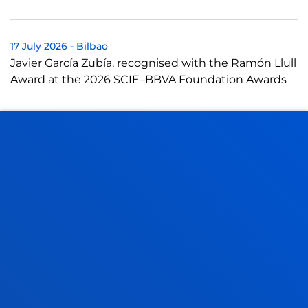
17 July 2026
-
Bilbao
Javier García Zubía, recognised with the Ramón Llull
Award at the 2026 SCIE–BBVA Foundation Awards
16 July 2026
-
bti Human Technology
Deusto and the Eduardo Anitua Foundation sign a
collaboration agreement to promote advanced
training in regenerative medicine
SEE ALL NEWS
FACULTIES