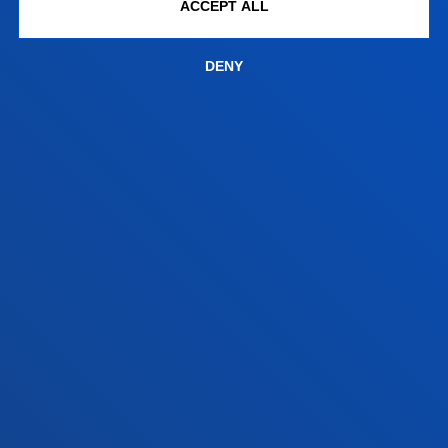
Contact us
ACCEPT ALL
Vitoria headquarter
DENY
Location
+34 945 010 114
Contact us
Madrid headquarter
Location
+34 915 77 61 89
Contact us