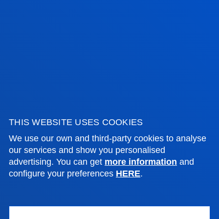
PRACTICAL INFORMATION
NEWS & EVENTS
ADMINISTRATIVE PROCEDURES
Bilbao campus
THIS WEBSITE USES COOKIES
Location
We use our own and third-party cookies to analyse
+34 944 139 000
our services and show you personalised
Contact us
advertising. You can get
more information
and
configure your preferences
HERE
.
San Sebastian campus
Location
+34 943 326 600