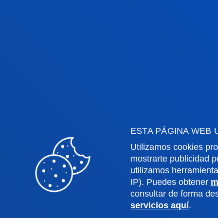
EDUCACIÓN SOCIAL + TRABAJ
SOCIAL
Podrás cursar este grado tanto en
el
campus de Bilbao
como en
el
campus de San Sebastián
. En cas
de cursar tus estudios en San
Sebastián, realizarás el último
ESTA PÁGINA WEB 
curso en Bilbao.
Utilizamos cookies pro
mostrarte publicidad p
utilizamos herramient
IP). Puedes obtener
m
consultar de forma d
servicios aquí
.