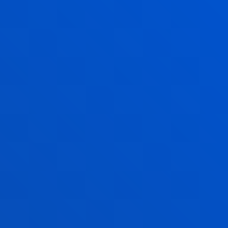
ISIOTERAPIA + CIENCIAS DE LA
CTIVIDAD FÍSICA Y DEL
EPORTE
alizarás los 5 años en el
campus de
an Sebastián
, obteniendo así
dos
tulaciones oficiales
reconocidas en
uropa.