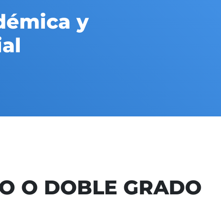
démica y
al
DO O DOBLE GRADO