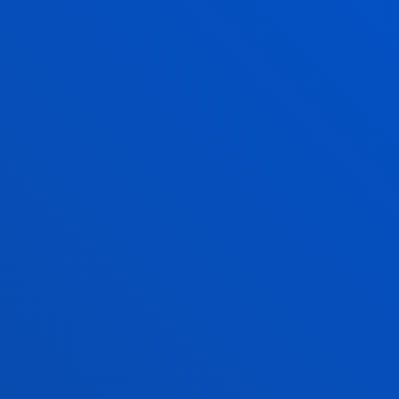
CIENCIAS DE LA ACTIVIDAD
F
FÍSICA Y DEL DEPORTE +
A
EDUCACIÓN PRIMARIA
D
y
Podrás cursar este grado tanto en
Re
el
campus de Bilbao
como en
S
el
campus de San
ti
Sebastián,
obteniendo así dos
E
titulaciones oficiales reconocidas en
Europa.