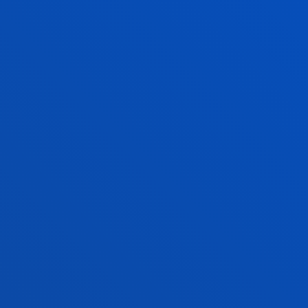
CIENCIAS DE LA ACTIVIDAD
FÍSICA Y DEL DEPORTE
Si consideras que la
actividad física
el
deporte
son fundamentales en
la
educación
y la
salud
y quieres
hacer de ello tu profesión, este es tu
grado.