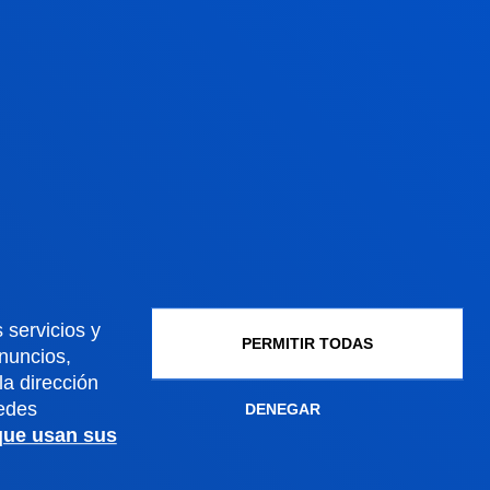
 servicios y
PERMITIR TODAS
anuncios,
a dirección
edes
DENEGAR
 que usan sus