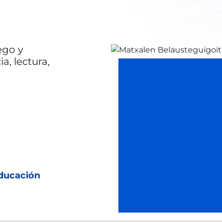
ego y
a, lectura,
Educación