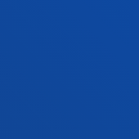
FACULTADES
INFORMACIÓN DE INTERÉS
ACTUALIDAD
GESTIONES Y TRÁMITES
Campus Bilbao
Conoce el campus
+34 944 139 000
Contacto