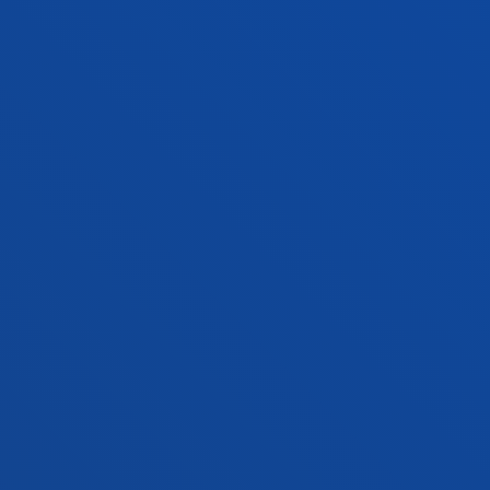
Campus San Sebastián
Conoce el campus
+34 943 326 600
Contacto
Sede Vitoria
Conoce la sede
+34 945 010 114
Contacto
Sede Madrid
Conoce la sede
+34 915 77 61 89
Contacto