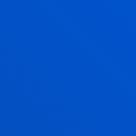
ALAZNE MUJIKA ALBERDI
Catedrático/a
Ciencias Sociales y Humanas
TONKA MARIC
Licenciado/a Encargado/a
Ciencias Sociales y Humanas
JOSÉ ANTONIO MARIN PAREDES
Catedrático/a
Ciencias Sociales y Humanas