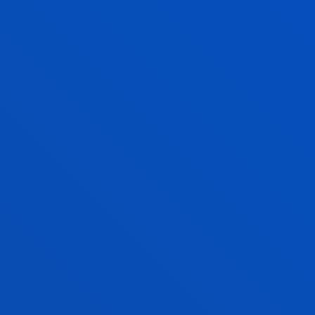
Ciencias Sociales y Humanas
IKER RIOJA ANDUEZA
Licenciado/a Encargado/a
Ciencias Sociales y Humanas
MARIA PILAR RODRIGUEZ PEREZ
Titular
Ciencias Sociales y Humanas