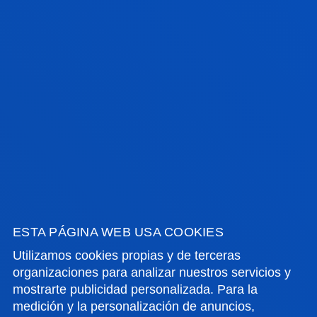
BEGOÑA SANZ GARRIDO
Doctor/a Encargado/a
Ciencias Sociales y Humanas
SAMIR A. SÁNCHEZ ESCALANTE
Invitado/a
MIGUEL RAMON VIGURI AXPE
ESTA PÁGINA WEB USA COOKIES
Doctor/a Encargado/a
Utilizamos cookies propias y de terceras
Ciencias Sociales y Humanas
organizaciones para analizar nuestros servicios y
mostrarte publicidad personalizada. Para la
medición y la personalización de anuncios,