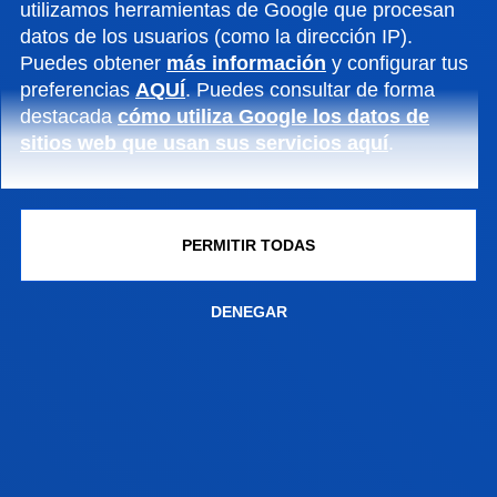
utilizamos herramientas de Google que procesan
VERÓNICA VIEITES LÓPEZ
datos de los usuarios (como la dirección IP).
Puedes obtener
más información
y configurar tus
Asociado/a
preferencias
AQUÍ
. Puedes consultar de forma
Ciencias Sociales y Humanas
destacada
cómo utiliza Google los datos de
sitios web que usan sus servicios aquí
.
MARÍA NELY VÁSQUEZ PÉREZ
PERMITIR TODAS
Doctor/a Encargado/a
Ciencias Sociales y Humanas
DENEGAR
AITOR ZABALETA MERINO
Asociado/a
Ciencias Sociales y Humanas