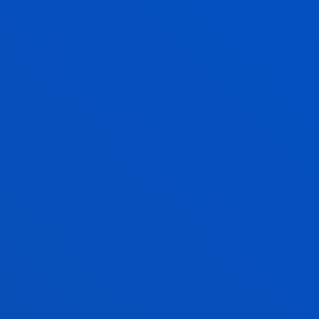
MILA PEREZ GONZALEZ
Titular
Management
ASIER PEÑA SAIZ
Invitado/a
Ciencias Sociales y Humanas
XABIER RIEZU ARREGUI
Doctor/a Encargado/a