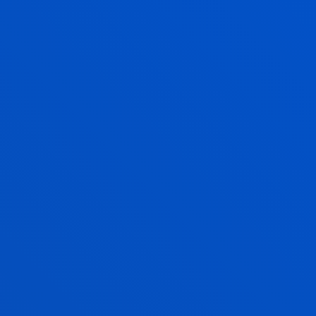
ITZIAR NAVARRO PICABEA
Profesor/a encargado/a Idiomas
JON ONA SAENZ
Licenciado/a Encargado/a
Teología
JUAN IGNACIO PAGOLA CARTE
Titular
Ciencias Sociales y Humanas