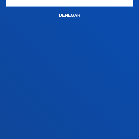
INFORMACIÓN DE INTERÉS
DENEGAR
ACTUALIDAD
GESTIONES Y TRÁMITES
Campus Bilbao
Conoce el campus
+34 944 139 000
Contacto
Campus San Sebastián
Conoce el campus
+34 943 326 600
Contacto