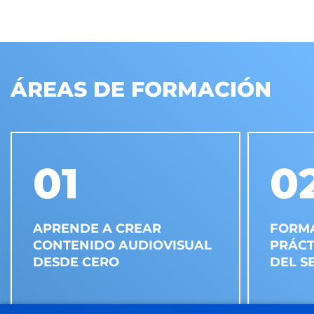
ÁREAS DE FORMACIÓN
01
0
APRENDE A CREAR
FORMA
CONTENIDO AUDIOVISUAL
PRÁCT
DESDE CERO
DEL S
Domina todas las fases de un
Las cla