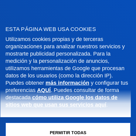
Pro
ESTA PÁGINA WEB USA COOKIES
Utilizamos cookies propias y de terceras
organizaciones para analizar nuestros servicios y
mostrarte publicidad personalizada. Para la
medición y la personalización de anuncios,
utilizamos herramientas de Google que procesan
datos de los usuarios (como la dirección IP).
Puedes obtener
más información
y configurar tus
preferencias
AQUÍ
. Puedes consultar de forma
destacada
cómo utiliza Google los datos de
sitios web que usan sus servicios aquí
.
FACULTADES
PERMITIR TODAS