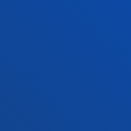
Sede Vitoria
Conoce la sede
+34 945 010 114
Contacto
Sede Madrid
Conoce la sede
+34 915 77 61 89
Contacto
Contacto
Buzón de sugerencias