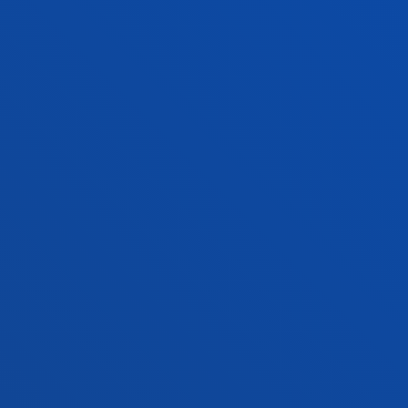
ACTUALIDAD
GESTIONES Y TRÁMITES
Campus Bilbao
Conoce el campus
+34 944 139 000
Contacto
Campus San Sebastián
Conoce el campus
+34 943 326 600
Contacto
Sede Vitoria