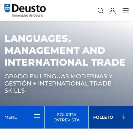
LANGUAGES,
MANAGEMENT AND
INTERNATIONAL TRADE
GRADO EN LENGUAS MODERNAS Y
GESTIÓN + INTERNATIONAL TRADE
SKILLS
SOLICITA
MENÚ
FOLLETO
ENTREVISTA