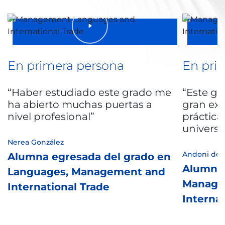
En primera persona
En pri
Haber estudiado este grado me
Este g
ha abierto muchas puertas a
gran exp
nivel profesional
práctica
univers
Nerea González
Andoni de 
Alumna egresada del grado en
Alumno 
Languages, Management and
Manage
International Trade
Interna