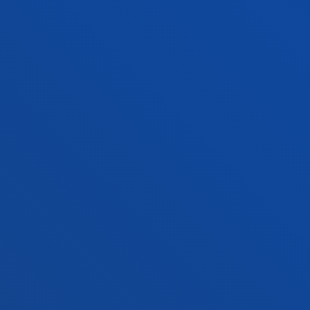
Conoce la sede
+34 945 010 114
Contacto
Sede Madrid
Conoce la sede
+34 915 77 61 89
Contacto
Contacto
Buzón de sugerencias
Politicas de privacidad y aviso legal
Canal ético
Mapa web