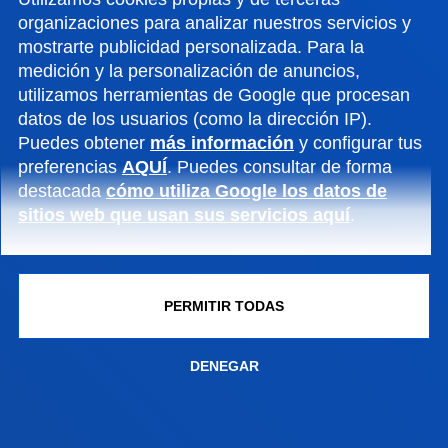
organizaciones para analizar nuestros servicios y
mostrarte publicidad personalizada. Para la
medición y la personalización de anuncios,
utilizamos herramientas de Google que procesan
LENGUAS MODERNAS.
datos de los usuarios (como la dirección IP).
MENCIONES EN ESTUDIOS
RELAC
Puedes obtener
más información
y configurar tus
INGLESES, ESTUDIOS
preferencias
AQUÍ
. Puedes consultar de forma
HISPÁNICOS,...
destacada
cómo utiliza Google los datos de
sitios web que usan sus servicios aquí
.
Grado
Gr
Bilbao
Bil
PERMITIR TODAS
4 años
4 
240 ECTS
24
DENEGAR
Presencial
Pre
75 plazas para grado y doble
175
grado (60
gr