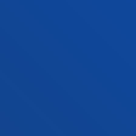
Conoce la sede
+34 915 77 61 89
Contacto
Contacto
Buzón de sugerencias
Politicas de privacidad y aviso legal
Canal ético
Mapa web
© 2025 - Todos los Derechos reservados