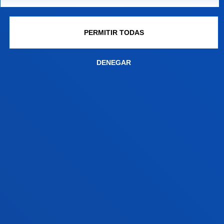
EXÁMENES
PERMITIR TODAS
PRIMER SEMESTRE
DENEGAR
SEGUNDO SEMESTRE
RESUELVE TUS DUDAS
CONOCE TODO SOBRE LA
JERGA UNIVERSITARIA
Si estás a punto de entrar en la universidad o llevas
poco tiempo en ella, existen algunos
conceptos