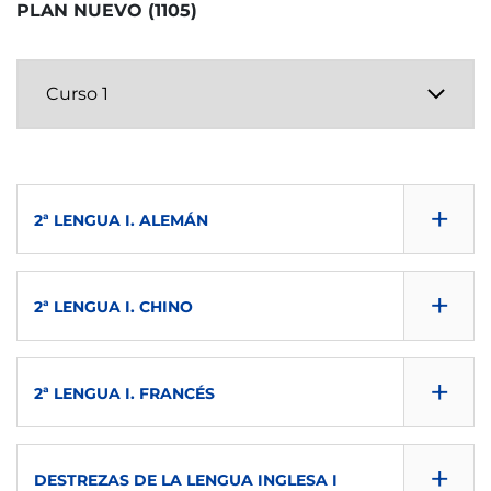
PLAN NUEVO (1105)
+
2ª LENGUA I. ALEMÁN
CONSULTA GUÍA
+
2ª LENGUA I. CHINO
DESCARGAR
CONSULTA GUÍA
SEMESTRE
+
2ª LENGUA I. FRANCÉS
DESCARGAR
1º
CONSULTA GUÍA
SEMESTRE
+
ECTS
DESTREZAS DE LA LENGUA INGLESA I