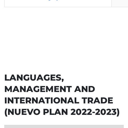
2º
6
FB
NULL
NULL
NULL
2º
6
OB
NULL
NULL
6
FB
NULL
OB
LANGUAGES,
MANAGEMENT AND
INTERNATIONAL TRADE
(NUEVO PLAN 2022-2023)