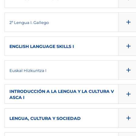
1º
6
NULL
NULL
+
NULL
2ª Lengua I. Gallego
1º
6
OB
NULL
NULL
+
NULL
ENGLISH LANGUAGE SKILLS I
1º
6
OB
NULL
NULL
+
NULL
Euskal Hizkuntza I
1º
6
OB
NULL
NULL
+
NULL
INTRODUCCIÓN A LA LENGUA Y LA CULTURA V
ASCA I
1º
6
OB
NULL
NULL
+
NULL
LENGUA, CULTURA Y SOCIEDAD
1º
6
OB
NULL