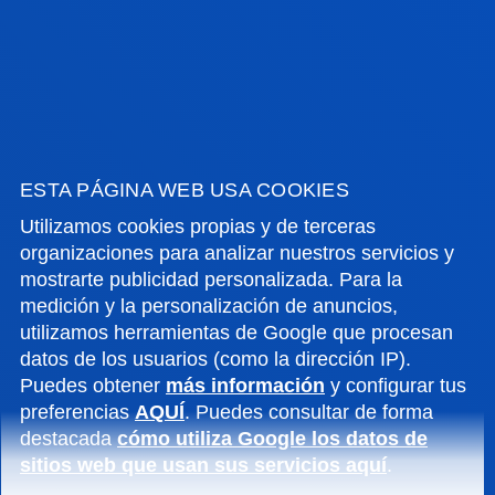
CALENDARIO, EXÁMENES
Y HORARIO
ESTA PÁGINA WEB USA COOKIES
Utilizamos cookies propias y de terceras
organizaciones para analizar nuestros servicios y
mostrarte publicidad personalizada. Para la
medición y la personalización de anuncios,
CALENDARIO ESCOLAR 2026-2027
utilizamos herramientas de Google que procesan
Calendario académico oficial
datos de los usuarios (como la dirección IP).
Ver calendario
Puedes obtener
más información
y configurar tus
preferencias
AQUÍ
. Puedes consultar de forma
destacada
cómo utiliza Google los datos de
sitios web que usan sus servicios aquí
.