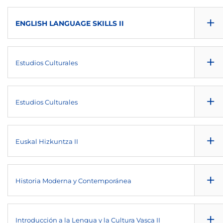
NULL
NULL
+
NULL
ENGLISH LANGUAGE SKILLS II
2º
6
OB
NULL
NULL
+
NULL
Estudios Culturales
2º
6
OB
NULL
NULL
+
NULL
Estudios Culturales
2º
6
OB
NULL
NULL
+
NULL
Euskal Hizkuntza II
2º
6
OB
NULL
NULL
+
NULL
Historia Moderna y Contemporánea
2º
6
FB
NULL
NULL
+
NULL
Introducción a la Lengua y la Cultura Vasca II