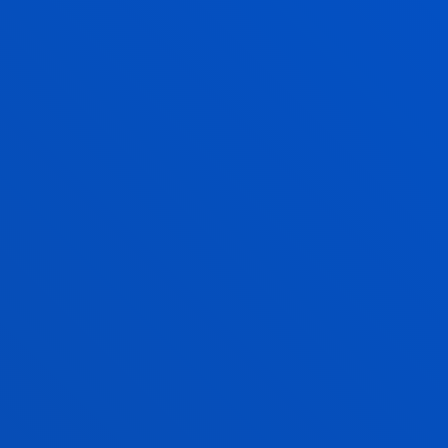
La vocación internacional de este programa hace
que la experiencia de movilidad se plantee como
una forma de ampliar la formación lingüística y
cultural, y de perfeccionar las destrezas en el campo
de la gestión desde la perspectiva de un área
económico-cultural diferente.
Son muchas las opciones de universidades de
destino que ofertamos y cada año firmamos nuevos
convenios.
MÁS INFORMACIÓN