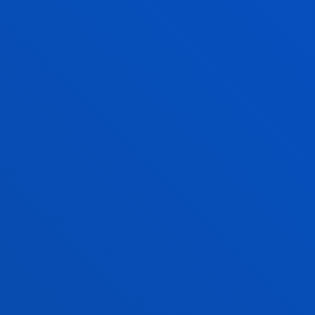
UN PROYECTO ORIGINAL E INNOVADOR
TRABAJO FIN DE GRADO
SUPERVISADO POR UN/A TUTOR/A
DEMOSTRAR TU CAPACIDAD
TEMÁTICAS PLANTEADAS