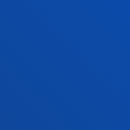
básicos
que te conviene conocer.
En este video te aclararemos los más comunes:
grados, dobles grados, créditos ECTS, títulos propios,
menciónes, grados duales, préstamos al honor…
FACULTADES
INFORMACIÓN DE INTERÉS
ACTUALIDAD
GESTIONES Y TRÁMITES