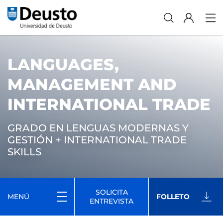
LANGUAGES,
MANAGEMENT AND
INTERNATIONAL TRADE
GRADO EN LENGUAS MODERNAS Y
GESTIÓN + INTERNATIONAL TRADE
SKILLS
SOLICITA
MENÚ
FOLLETO
ENTREVISTA