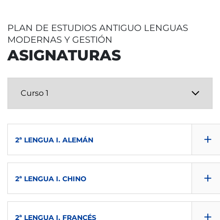
1º
PLAN DE ESTUDIOS ANTIGUO LENGUAS
ECTS
MODERNAS Y GESTIÓN
6
ASIGNATURAS
IMPARTIDA EN
CHI
TIPO
O
+
2ª LENGUA I. ALEMÁN
NULL
+
2ª LENGUA I. CHINO
1º
NULL
NULL
+
2ª LENGUA I. FRANCÉS