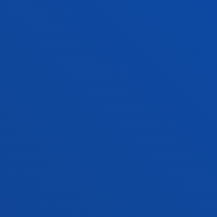
Campus Bilbao
Conoce el campus
+34 944 139 000
Contacto
Campus San Sebastián
Conoce el campus
+34 943 326 600
Contacto
Sede Vitoria
Conoce la sede
+34 945 010 114
Contacto
Sede Madrid