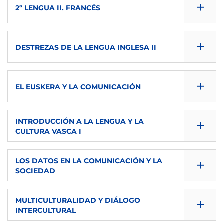
+
ECTS
IMPARTIDA EN
2ª LENGUA II. FRANCÉS
TIPO
DESCARGAR
2º
6
es
B
CONSULTA GUÍA
SEMESTRE
+
ECTS
IMPARTIDA EN
DESTREZAS DE LA LENGUA INGLESA II
TIPO
DESCARGAR
2º
6
eu-es
B
CONSULTA GUÍA
SEMESTRE
+
ECTS
IMPARTIDA EN
EL EUSKERA Y LA COMUNICACIÓN
TIPO
DESCARGAR
2º
6
DEU
B
CONSULTA GUÍA
SEMESTRE
+
ECTS
INTRODUCCIÓN A LA LENGUA Y LA
IMPARTIDA EN
TIPO
CULTURA VASCA I
DESCARGAR
2º
6
CHI
O
CONSULTA GUÍA
SEMESTRE
+
ECTS
LOS DATOS EN LA COMUNICACIÓN Y LA
IMPARTIDA EN
TIPO
SOCIEDAD
DESCARGAR
2º
6
FRA
O
CONSULTA GUÍA
SEMESTRE
+
ECTS
MULTICULTURALIDAD Y DIÁLOGO
IMPARTIDA EN
TIPO
INTERCULTURAL
DESCARGAR
2º
6
en