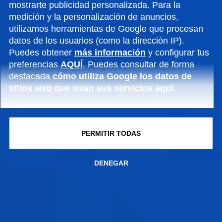
mostrarte publicidad personalizada. Para la
medición y la personalización de anuncios,
CALENDARIO ESCOLAR
utilizamos herramientas de Google que procesan
datos de los usuarios (como la dirección IP).
Calendario académico oficial.
Puedes obtener
más información
y configurar tus
VER INFORMACIÓN
preferencias
AQUÍ
. Puedes consultar de forma
destacada
cómo utiliza Google los datos de
sitios web que usan sus servicios aquí
.
PERMITIR TODAS
EXÁMENES
EXÁMENES Y REVISIONES
DENEGAR