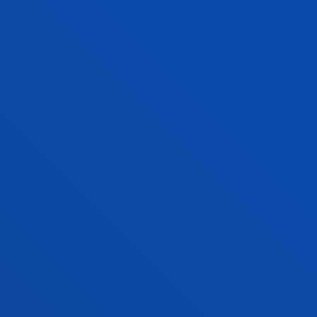
CAMPUS DONOSTIA
CALENDARIO Y FECHAS
DE EXÁMENES DONOSTIA
CALENDARIO ESCOLAR
Calendario académico oficial.
VER INFORMACIÓN