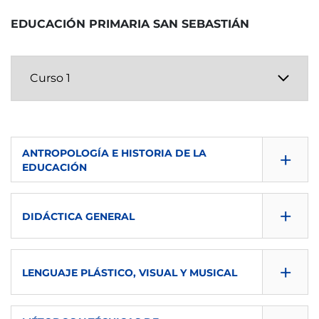
IMPARTIDA EN
TIPO
2º
EDUCACIÓN PRIMARIA SAN SEBASTIÁN
6
eu
O
ECTS
IMPARTIDA EN
TIPO
6
eu
O
IMPARTIDA EN
TIPO
es
B
+
ANTROPOLOGÍA E HISTORIA DE LA
EDUCACIÓN
TIPO
CONSULTA GUÍA
B
+
DIDÁCTICA GENERAL
DESCARGAR
CONSULTA GUÍA
SEMESTRE
+
LENGUAJE PLÁSTICO, VISUAL Y MUSICAL
DESCARGAR
1º
CONSULTA GUÍA
SEMESTRE