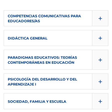
+
COMPETENCIAS COMUNICATIVAS PARA
EDUCADORES/AS
CONSULTA GUÍA
+
DIDÁCTICA GENERAL
DESCARGAR
CONSULTA GUÍA
SEMESTRE
+
PARADIGMAS EDUCATIVOS: TEORÍAS
DESCARGAR
1º
CONTEMPORÁNEAS EN EDUCACIÓN
SEMESTRE
ECTS
CONSULTA GUÍA
+
PSICOLOGÍA DEL DESARROLLO Y DEL
1º
6
APRENDIZAJE I
DESCARGAR
ECTS
CONSULTA GUÍA
IMPARTIDA EN
SEMESTRE
+
SOCIEDAD, FAMILIA Y ESCUELA
6
DESCARGAR
eu
1º