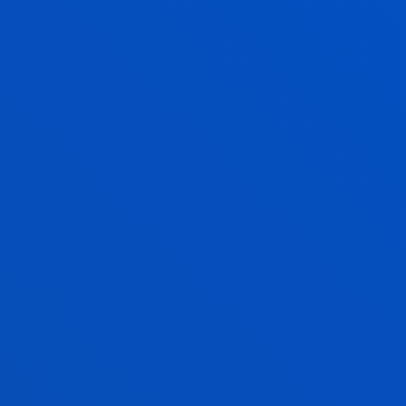
PLAZAS DE MOVILIDAD
TRABAJO FIN DE GRADO
DEMUESTRA TODO LO
APRENDIDO
En el segundo semestre del 4.º curso defenderás de
manera pública
tu TFG o Trabajo Fin de Grado. Se
trata de una
memoria o estudio original
(8 ECTS)