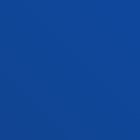
INFORMACIÓN DE INTERÉS
ACTUALIDAD
GESTIONES Y TRÁMITES
Campus Bilbao
Conoce el campus
+34 944 139 000
Contacto
Campus San Sebastián
Conoce el campus
+34 943 326 600
Contacto