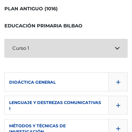
2º
6
eu
O
PLAN ANTIGUO (1016)
SEMESTRE
ECTS
IMPARTIDA EN
TIPO
2º
EDUCACIÓN PRIMARIA BILBAO
6
eu
O
ECTS
IMPARTIDA EN
TIPO
6
eu
O
IMPARTIDA EN
TIPO
eu
B
+
DIDÁCTICA GENERAL
TIPO
CONSULTA GUÍA
B
+
LENGUAJE Y DESTREZAS COMUNICATIVAS
I
DESCARGAR
CONSULTA GUÍA
SEMESTRE
+
MÉTODOS Y TÉCNICAS DE
INVESTIGACIÓN
DESCARGAR