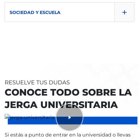
CONSULTA GUÍA
SEMESTRE
+
ECTS
IMPARTIDA EN
SOCIEDAD Y ESCUELA
TIPO
DESCARGAR
2º
6
es
B
CONSULTA GUÍA
SEMESTRE
ECTS
IMPARTIDA EN
TIPO
DESCARGAR
2º
6
eu
B
SEMESTRE
ECTS
IMPARTIDA EN
TIPO
2º
6
eu
O
RESUELVE TUS DUDAS
ECTS
IMPARTIDA EN
TIPO
CONOCE TODO SOBRE LA
6
es
O
JERGA UNIVERSITARIA
IMPARTIDA EN
TIPO
eu
B
Si estás a punto de entrar en la universidad o llevas
TIPO