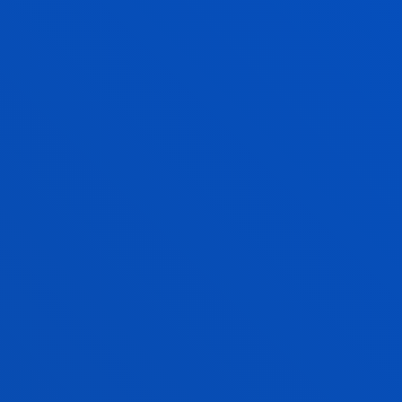
que deberás realizar de forma personal con la
supervisión de un tutor/a, que te orientará y facilitará
el aprendizaje.
Así, podrás demostrar todo lo aprendido durante los
cuatro años de formación. La Facultad de Educación
y Deporte determinará las temáticas del trabajo,
atendiendo a la naturaleza del grado de Educación
Primaria. Algunos ejemplos podrían ser:
La organización escolar: el centro y el aula
Relación centro, familias y entorno social
El currículo de primaria
Planificación curricular
Formación permanente, innovación y mejora