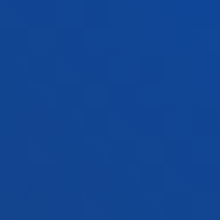
Sede Vitoria
Conoce la sede
+34 945 010 114
Contacto
Sede Madrid
Conoce la sede
+34 915 77 61 89
Contacto
Contacto
Buzón de sugerencias
Politicas de privacidad y aviso legal
Canal ético