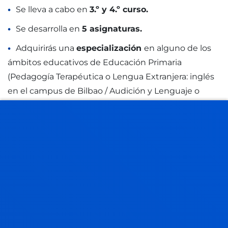
Se lleva a cabo en
3.º y 4.º curso.
Se desarrolla en
5 asignaturas.
Adquirirás una
especialización
en alguno de los
ámbitos educativos de Educación Primaria
(Pedagogía Terapéutica o Lengua Extranjera: inglés
en el campus de Bilbao / Audición y Lenguaje o
Educación Física en el campus de San Sebastián).
UN MÉTODO PARA APRENDER PRÁCTICO Y
DINÁMICO
MODELO PROPIO DE
APRENDIZAJE (MAUD)