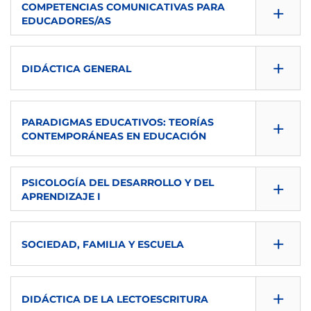
O
+
COMPETENCIAS COMUNICATIVAS PARA
EDUCADORES/AS
TIPO
CONSULTA GUÍA
B
+
DIDÁCTICA GENERAL
DESCARGAR
CONSULTA GUÍA
SEMESTRE
+
PARADIGMAS EDUCATIVOS: TEORÍAS
DESCARGAR
1º
CONTEMPORÁNEAS EN EDUCACIÓN
SEMESTRE
ECTS
CONSULTA GUÍA
+
PSICOLOGÍA DEL DESARROLLO Y DEL
1º
6
APRENDIZAJE I
DESCARGAR
ECTS
CONSULTA GUÍA
IMPARTIDA EN
SEMESTRE
+
SOCIEDAD, FAMILIA Y ESCUELA
6
DESCARGAR
eu
1º
CONSULTA GUÍA
IMPARTIDA EN
SEMESTRE
TIPO
+
ECTS
DIDÁCTICA DE LA LECTOESCRITURA
DESCARGAR
eu