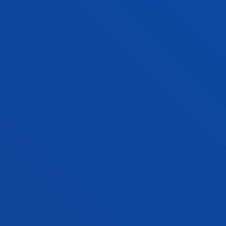
Es importante que conozcas y consultes las normas
que rigen los estudios de Grado, en relación con
las
convocatorias máximas, condiciones de
permanencia
(mínimo de créditos que debes
superar cada año, paso de curso, años máximos,...),
las normas para la aplicación del reconocimiento de
créditos, así como las normas académicas Marco.
A través de
Normas Académicas en la web de
estudiantes Deusto
puedes consultar todas las
normas académicas.
FACULTADES