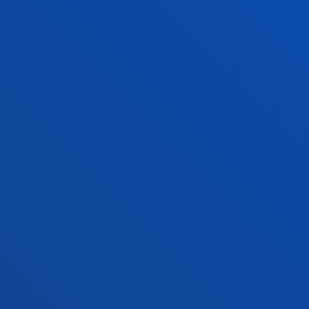
Campus San Sebastián
Conoce el campus
+34 943 326 600
Contacto
Sede Vitoria
Conoce la sede
+34 945 010 114
Contacto
Sede Madrid
Conoce la sede
+34 915 77 61 89
Contacto