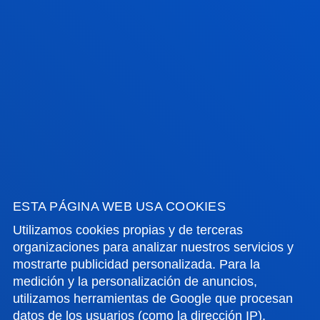
944 139 203
educacionprimariabilbao@deusto.es
CAMPUS SAN SEBASTIÁN
Dirección:
Mundaiz 50 20012 Donostia-San Sebastián
ESTA PÁGINA WEB USA COOKIES
Contacto:
Utilizamos cookies propias y de terceras
943 297 279
organizaciones para analizar nuestros servicios y
educacionprimariadonostia@deusto.es
mostrarte publicidad personalizada. Para la
medición y la personalización de anuncios,
utilizamos herramientas de Google que procesan
datos de los usuarios (como la dirección IP).