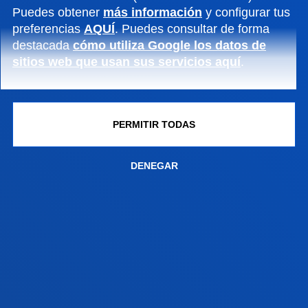
Puedes obtener
más información
y configurar tus
preferencias
AQUÍ
. Puedes consultar de forma
destacada
cómo utiliza Google los datos de
sitios web que usan sus servicios aquí
.
FACULTADES
INFORMACIÓN DE INTERÉS
PERMITIR TODAS
ACTUALIDAD
DENEGAR
GESTIONES Y TRÁMITES
Campus Bilbao
Conoce el campus
+34 944 139 000
Contacto