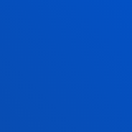
Psicología
EZ
VIOLETA GALLEGO
VIVIAN
Invitado/a
ALBA GARCIA CID
Doctor/a Encargado/a
Psicología