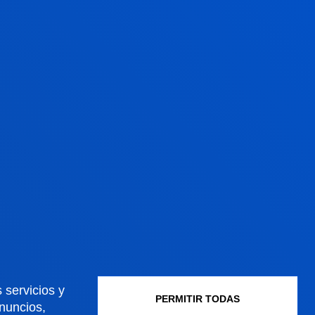
AINARA GOMEZ
GASTIASORO
Invitado/a
FERNANDO
GONZÁLEZ SERRANO
Invitado/a
 servicios y
PERMITIR TODAS
anuncios,