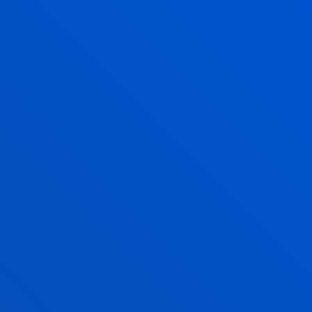
NEKANE GALPARSORO
IZAGUIRRE
Invitado/a
Educación
ACEBO GARCIA
GUERRERO
Doctor/a Encargado/a
Psicología