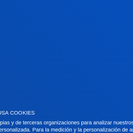
MARÍA JESÚS
GOIKOETXEA
ITURREGUI
Doctor/a Encargado/a
Psicología
MIGUEL ANGEL
GONZALEZ TORRES
Invitado/a
USA COOKIES
pias y de terceras organizaciones para analizar nuestros
ersonalizada. Para la medición y la personalización de 