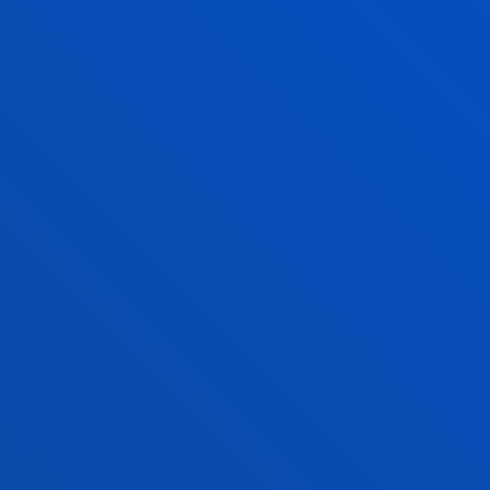
Psicología
ARANTZA FERNAND
RIVAS
Invitado/a
ITZIAR GANDARIAS
GOIKOETXEA
Doctor/a Encargado/a
Psicología