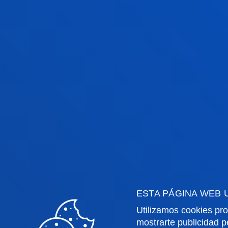
JUAN CARLOS
GARCÍA-MONCÓ
CARRA
Invitado/a
IGNACIO GOMEZ
MARROQUIN
Catedrático/a
Psicología
ESTA PÁGINA WEB 
Utilizamos cookies pro
mostrarte publicidad p