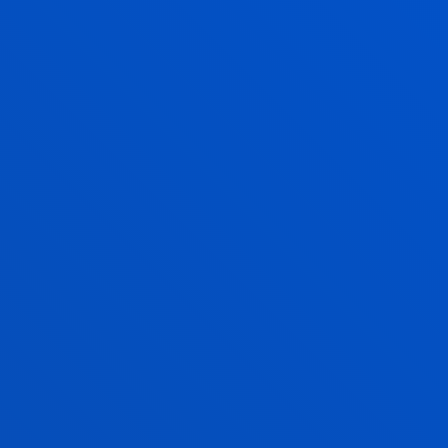
lingüísticas que las empresas y las
universidades están buscando
PLAZAS LIMITADAS
EXAMEN ADVANCED (C1)
A DE SEPTIEMBRE -
A DE OCTUBRE - DIGITAL