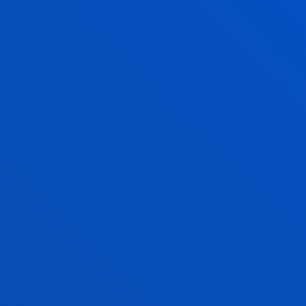
A DE NOVIEMBRE -
A DE DICIEMBRE - PAPEL
A DE ENERO - DIGITAL
A DE FEBRERO - DIGITAL
AS DE MARZO - PAPEL
 DE ABRIL - DIGITAL
A DE MAYO - DIGITAL