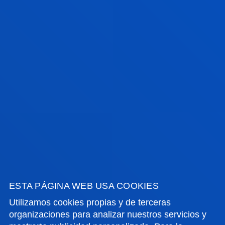
A DE JUNIO - PAPEL
C2 Proficiency
¿Dominas inglés de
manera excepcional?
Prueba que puedes comunicarte
ESTA PÁGINA WEB USA COOKIES
con la fluidez y la complejidad de
Utilizamos cookies propias y de terceras
un hablante de inglés altamente
organizaciones para analizar nuestros servicios y