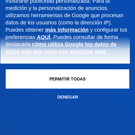
capacitado.
mostrarte publicidad personalizada. Para la
medición y la personalización de anuncios,
utilizamos herramientas de Google que procesan
datos de los usuarios (como la dirección IP).
Puedes obtener
más información
y configurar tus
preferencias
AQUÍ
. Puedes consultar de forma
destacada
cómo utiliza Google los datos de
PLAZAS LIMITADAS
sitios web que usan sus servicios aquí
.
PROFICIENCY (C2)
PERMITIR TODAS
A DE SEPTIEMBRE -
DENEGAR
A DE OCTUBRE- DIGITAL
A DE NOVIEMBRE-