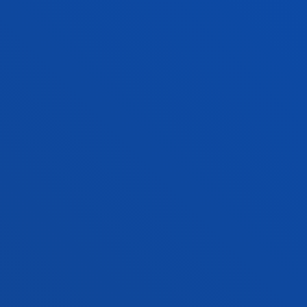
FACULTADES
INFORMACIÓN DE INTERÉS
ACTUALIDAD
GESTIONES Y TRÁMITES
Campus Bilbao
Conoce el campus
+34 944 139 000
Contacto