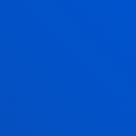
A DE MAYO- DIGITAL
A DE JUNIO- PAPEL
C1 Advanced
Certifica tu nivel
avanzado con el examen
C1 Advanced
Demuestra las destrezas