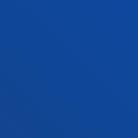
Campus San Sebastián
Conoce el campus
+34 943 326 600
Contacto
Sede Vitoria
Conoce la sede
+34 945 010 114
Contacto
Sede Madrid
Conoce la sede
+34 915 77 61 89
Contacto