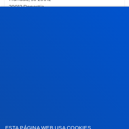
20012 Donostia
Centro de idiomas
943 326 181
idiomas.ss@deusto.es
FACULTADES
INFORMACIÓN DE INTERÉS
ACTUALIDAD
GESTIONES Y TRÁMITES
Campus Bilbao
ESTA PÁGINA WEB USA COOKIES
Conoce el campus