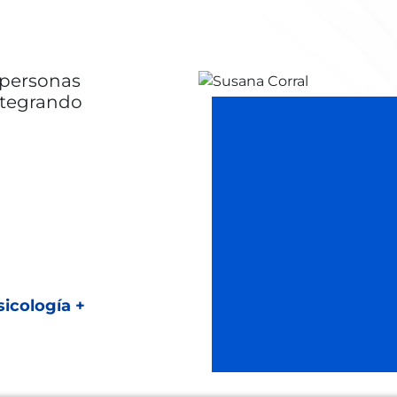
 personas
ntegrando
icología +