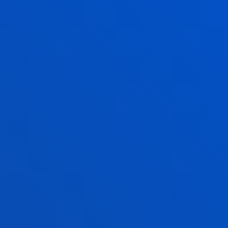
ÓN CON GARANTÍAS
MEMORIA DE VERIFICACIÓN
EVALUACIÓN DE UNIBASQ DE LA SOLICITUD DE VERI
RESOLUCIÓN DEL CONSEJO DE UNIVERSIDADES