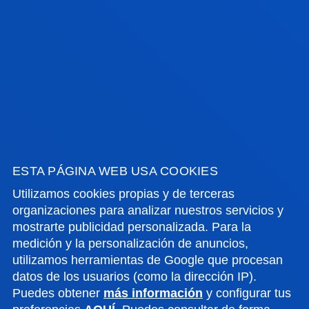
CRITERIOS DE ADMISIÓN
VER CRITERIOS DE ADMISIÓN DERECHO
VER CRITERIOS DE ADMISIÓN CRIMINOLOGÍA
CONTACTO
ESTA PÁGINA WEB USA COOKIES
Utilizamos cookies propias y de terceras
organizaciones para analizar nuestros servicios y
DERECHO
mostrarte publicidad personalizada. Para la
medición y la personalización de anuncios,
944 139 478
utilizamos herramientas de Google que procesan
comunicacion.derecho@deusto.es
datos de los usuarios (como la dirección IP).
Puedes obtener
más información
y configurar tus