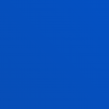
COMPETENCIAS
COMPETENCIAS GENERALES
COMPETENCIAS ESPECÍFICAS
PERFIL DE INGRESO Y EGRESO
VER PERFIL DE INGRESO Y EGRESO DERECHO
VER PERFIL DE INGRESO Y EGRESO
CRIMINOLOGÍA