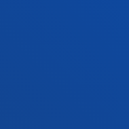
Contacto
Campus San Sebastián
Conoce el campus
+34 943 326 600
Contacto
Sede Vitoria
Conoce la sede
+34 945 010 114
Contacto
Sede Madrid
Conoce la sede
+34 915 77 61 89
Contacto