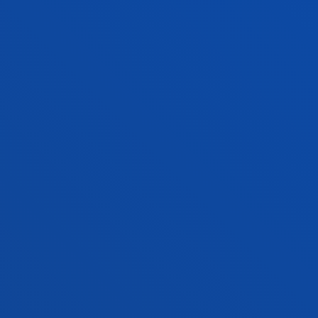
FACULTADES
INFORMACIÓN DE INTERÉS
ACTUALIDAD
GESTIONES Y TRÁMITES
Campus Bilbao
Conoce el campus
+34 944 139 000