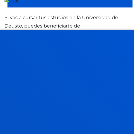
Si vas a cursar tus estudios en la Universidad de
Deusto, puedes beneficiarte de
nuestro programa de becas. Te informamos de los
requisitos de acceso, así como de las diferentes
ayudas promovidas por otros organismos.
BECAS Y AYUDAS
CONDICIONES ECONÓMICAS 2026-2027
CONDICIONES ECONÓMICAS 2027-2028
Vive Deusto
Disfruta la experiencia