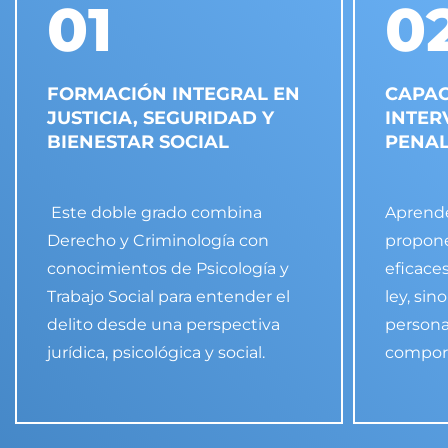
01
0
FORMACIÓN INTEGRAL EN
CAPAC
JUSTICIA, SEGURIDAD Y
INTER
BIENESTAR SOCIAL
PENAL
Este doble grado combina
Aprendes
Derecho y Criminología con
propone
conocimientos de Psicología y
eficaces
Trabajo Social para entender el
ley, sin
delito desde una perspectiva
personal
jurídica, psicológica y social.
comport