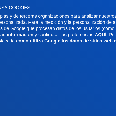
o Campus
Redes Sociales
USA COOKIES
io Mayor
Revista Deusto
pias y de terceras organizaciones para analizar nuestros
o Alumni
Blogs
ersonalizada. Para la medición y la personalización de 
o universitario
Gabinete de prensa
as de Google que procesan datos de los usuarios (como l
aciones
ás información
y configurar tus preferencias
AQUÍ
. Pu
estacada
cómo utiliza Google los datos de sitios web
us San Sebastián
Sede Vitoria
noce el campus
Conoce la sede
4 943 326 600
+34 945 010 114
ontacto
Contacto
ivacidad y aviso
Canal
Mapa