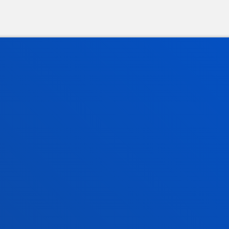
rmación de interés
Actualidad
dario académico
Deusto Agenda
teca
Noticias