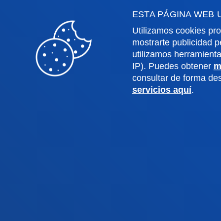
Derecho
Deust
ESTA PÁGINA WEB 
Deusto Business School
Coleg
Utilizamos cookies pro
Educación y Deporte
Deust
mostrarte publicidad p
Ingeniería
Archiv
utilizamos herramient
Teología
Public
IP). Puedes obtener
m
consultar de forma d
servicios aquí
.
Campus Bilbao
Camp
Conoce el campus
Co
+34 944 139 000
+3
Contacto
C
Contacto
Buzón de
Politicas de pr