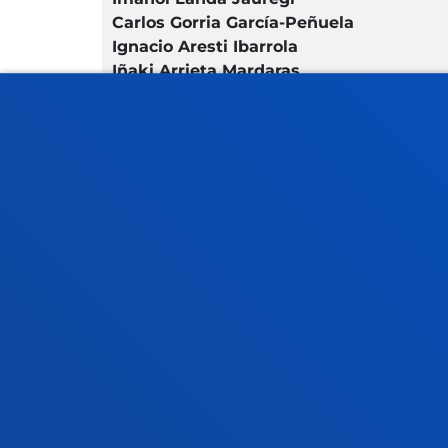
Carlos Gorria García-Peñuela
Ignacio Aresti Ibarrola
Iñaki Arrieta Mardaras
Consejo de Mecenas
Facultades
Info
Ciencias de la Salud
Calen
Ciencias Sociales y Humanas
Biblio