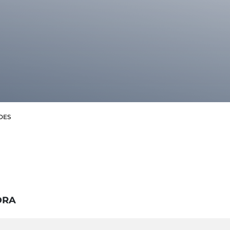
DES
DRA