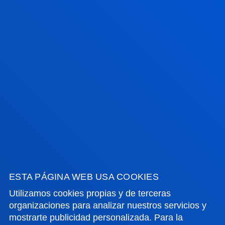
FACULTADES
INFORMACIÓN DE INTERÉS
ACTUALIDAD
GESTIONES Y TRÁMITES
Campus Bilbao
Conoce el campus
ESTA PÁGINA WEB USA COOKIES
+34 944 139 000
Utilizamos cookies propias y de terceras
Contacto
organizaciones para analizar nuestros servicios y
Campus San Sebastián
mostrarte publicidad personalizada. Para la