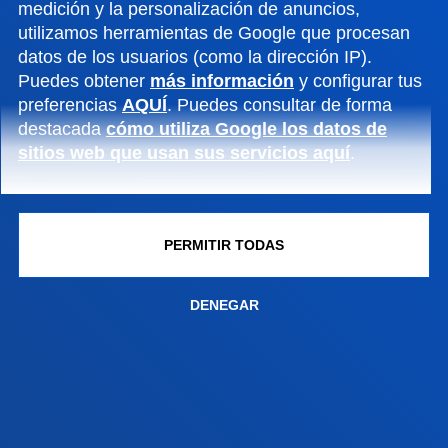
medición y la personalización de anuncios,
Conoce el campus
utilizamos herramientas de Google que procesan
+34 943 326 600
datos de los usuarios (como la dirección IP).
Contacto
Puedes obtener
más información
y configurar tus
preferencias
AQUÍ
. Puedes consultar de forma
Sede Vitoria
destacada
cómo utiliza Google los datos de
sitios web que usan sus servicios aquí
.
Conoce la sede
+34 945 010 114
Contacto
PERMITIR TODAS
Sede Madrid
Conoce la sede
DENEGAR
+34 915 77 61 89
Contacto