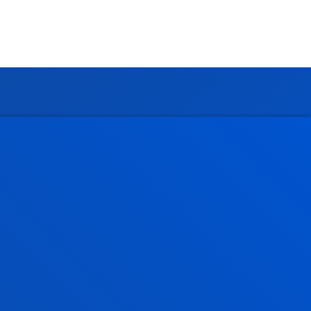
Gestiones y trámites
Admisión grados
Admisión posgrados
Admisión doctorados
Condiciones económicas
Becas y ayudas
Gestiones académicas