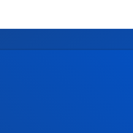
rmación de interés
Actualidad
dario académico
Deusto Agenda
teca
Noticias
o Campus
Redes Sociales
io Mayor
Revista Deusto
o Alumni
Blogs
o universitario
Gabinete de prensa
aciones