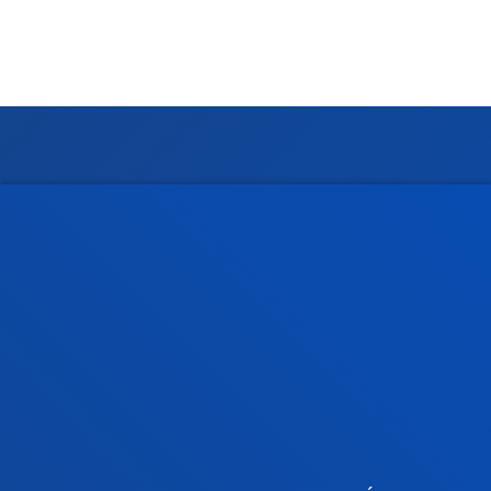
Facultades
Info
Ciencias de la Salud
Calen
Ciencias Sociales y Humanas
Biblio
Derecho
Deust
Deusto Business School
Coleg
Educación y Deporte
Deust
Ingeniería
Archiv
Teología
Public