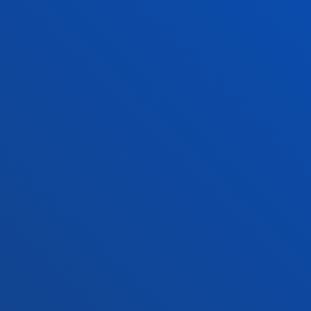
Conoce la sede
+34 945 010 114
Contacto
Sede Madrid
Conoce la sede
+34 915 77 61 89
Contacto
Contacto
Buzón de sugerencias
Politicas de privacidad y aviso legal
Canal ético
Mapa web