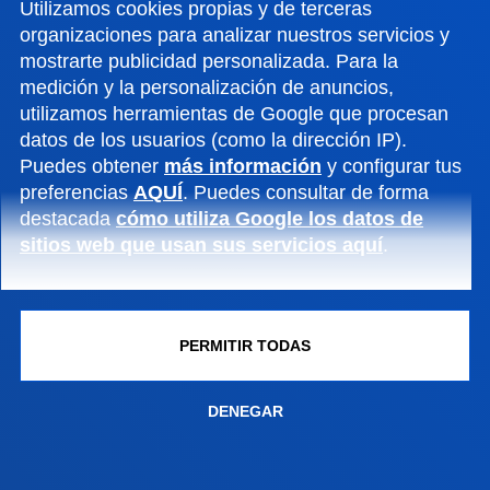
Utilizamos cookies propias y de terceras
organizaciones para analizar nuestros servicios y
ACTUALIDAD
mostrarte publicidad personalizada. Para la
medición y la personalización de anuncios,
GESTIONES Y TRÁMITES
utilizamos herramientas de Google que procesan
datos de los usuarios (como la dirección IP).
Puedes obtener
más información
y configurar tus
Campus Bilbao
preferencias
AQUÍ
. Puedes consultar de forma
Conoce el campus
destacada
cómo utiliza Google los datos de
+34 944 139 000
sitios web que usan sus servicios aquí
.
Contacto
Campus San Sebastián
PERMITIR TODAS
Conoce el campus
+34 943 326 600
DENEGAR
Contacto
Sede Vitoria