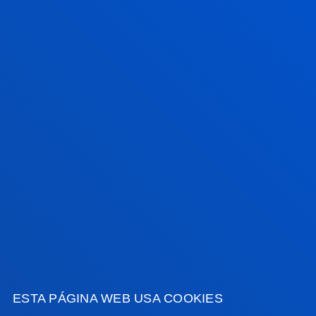
El Instituto de Derechos Humanos Pedro Arrupe
colabora con el Servicio Jesuita de Migrantes en
casos judiciales contra devoluciones de mi...
21 julio 2026
-
Bilbao
Una tesis de Deusto aboga por reformatear la idea
de liderazgo empresarial frente al "lado oscuro" de la
transformación digital
VER TODAS LAS NOTICIAS
FACULTADES
ESTA PÁGINA WEB USA COOKIES
INFORMACIÓN DE INTERÉS