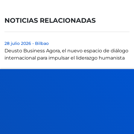
NOTICIAS RELACIONADAS
28 julio 2026
-
Bilbao
Deusto Business Agora, el nuevo espacio de diálogo
internacional para impulsar el liderazgo humanista
23 julio 2026
-
Bilbao
Deusto y ABAO Bilbao Opera unen fuerzas para
acercar la ópera y la cultura a la comunidad
universitaria
21 julio 2026
-
Bilbao