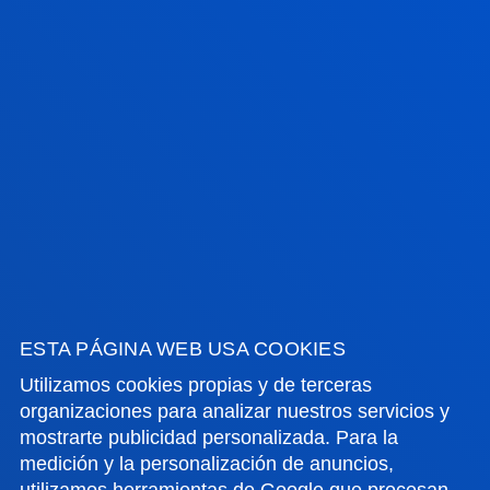
17 julio 2026
-
Bilbao
Donostia-San Sebastián
La Universidad contará con una nueva residencia de
estudiantes en San Sebastián
VER TODAS LAS NOTICIAS
FACULTADES
INFORMACIÓN DE INTERÉS
ESTA PÁGINA WEB USA COOKIES
Utilizamos cookies propias y de terceras
ACTUALIDAD
organizaciones para analizar nuestros servicios y
mostrarte publicidad personalizada. Para la
GESTIONES Y TRÁMITES
medición y la personalización de anuncios,