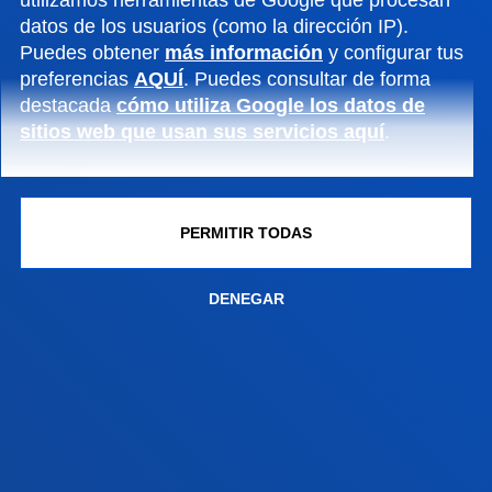
utilizamos herramientas de Google que procesan
datos de los usuarios (como la dirección IP).
Campus Bilbao
Puedes obtener
más información
y configurar tus
Conoce el campus
preferencias
AQUÍ
. Puedes consultar de forma
+34 944 139 000
destacada
cómo utiliza Google los datos de
sitios web que usan sus servicios aquí
.
Contacto
Campus San Sebastián
Conoce el campus
PERMITIR TODAS
+34 943 326 600
Contacto
DENEGAR
Sede Vitoria
Conoce la sede
+34 945 010 114
Contacto
Sede Madrid