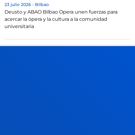
23 julio 2026
-
Bilbao
Deusto y ABAO Bilbao Opera unen fuerzas para
acercar la ópera y la cultura a la comunidad
universitaria
21 julio 2026
-
Bilbao
El Instituto de Derechos Humanos Pedro Arrupe
colabora con el Servicio Jesuita de Migrantes en
casos judiciales contra devoluciones de mi...
21 julio 2026
-
Bilbao
Una tesis de Deusto aboga por reformatear la idea
de liderazgo empresarial frente al "lado oscuro" de la
transformación digital