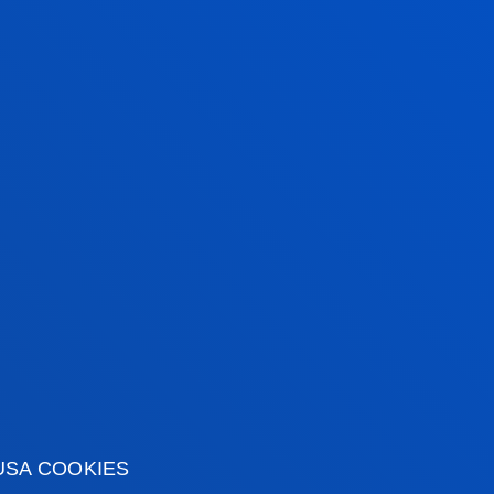
de referencia en los ámbitos económico,
omoviendo un modelo de innovación abierto,
rmación de interés
Actualidad
USA COOKIES