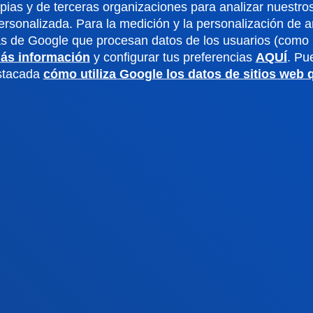
pias y de terceras organizaciones para analizar nuestros
dario académico
Deusto Agenda
ersonalizada. Para la medición y la personalización de 
teca
Noticias
as de Google que procesan datos de los usuarios (como l
o Campus
Redes Sociales
ás información
y configurar tus preferencias
AQUÍ
. Pu
io Mayor
Revista Deusto
estacada
cómo utiliza Google los datos de sitios web
o Alumni
Blogs
o universitario
Gabinete de prensa
aciones
us San Sebastián
Sede Vitoria
noce el campus
Conoce la sede
4 943 326 600
+34 945 010 114
ontacto
Contacto