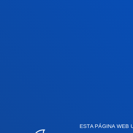
vocación es convertirse en espacio 
jurídico y tecnológico del dato, pr
ético e inclusivo.
Fotografías.
Facultades
Info
ESTA PÁGINA WEB 