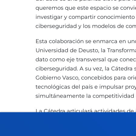
queremos que este espacio se convie
investigar y compartir conocimiento e
ciberseguridad y los modelos de com
Esta colaboración se enmarca en uno 
Universidad de Deusto, la Transforma
dato como eje transversal que conecta 
ciberseguridad. A su vez, la Cátedra 
Gobierno Vasco, concebidos para orien
tecnológicas del país e impulsar pr
simultáneamente la competitividad 
La Cátedra articulará actividades de
formación para alumnado y profesiona
organizará foros abiertos con person