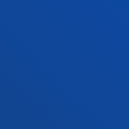
Contacto
Sede Vitoria
Conoce la sede
+34 945 010 114
Contacto
Sede Madrid
Conoce la sede
+34 915 77 61 89
Contacto