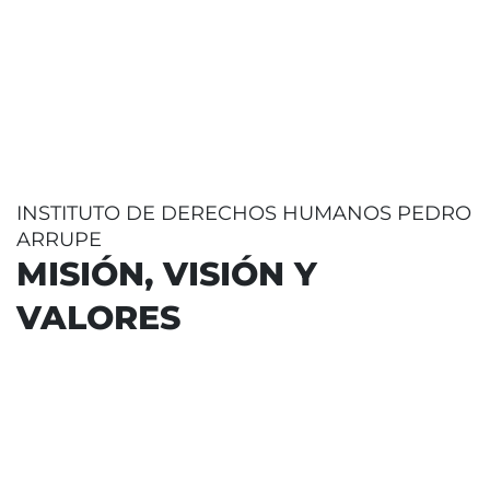
creación del Instituto
prote
de Derechos
DDHH
Humanos, Pedro
pers
Arrupe
Felip
Mora
INSTITUTO DE DERECHOS HUMANOS PEDRO
ARRUPE
MISIÓN, VISIÓN Y
VALORES