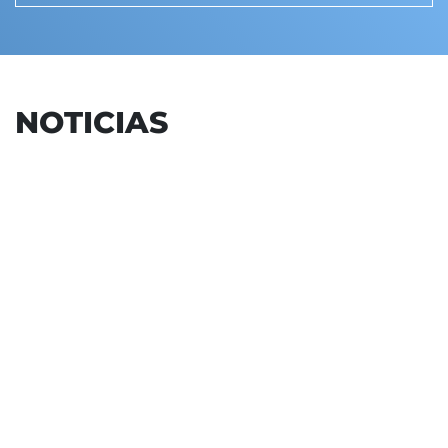
NOTICIAS
21 julio 2026
-
Bilbao
El Instituto de Derechos Hu
Arrupe colabora con el Servici
Migrantes en casos judiciales
devoluciones de migrantes en
VER MÁS