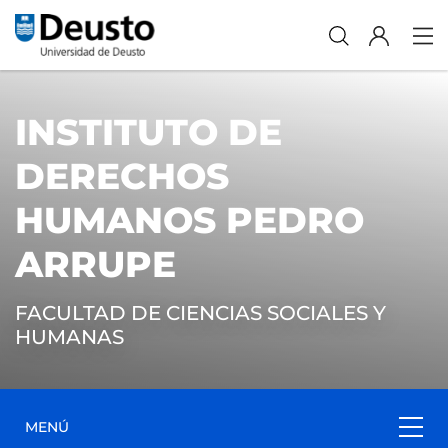
INSTITUTO DE
DERECHOS
HUMANOS PEDRO
ARRUPE
FACULTAD DE CIENCIAS SOCIALES Y
HUMANAS
MENÚ