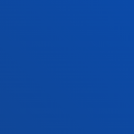
FACULTADES
INFORMACIÓN DE INTERÉS
ACTUALIDAD
GESTIONES Y TRÁMITES
Campus Bilbao
Conoce el campus
+34 944 139 000
Contacto
Campus San Sebastián
Conoce el campus
+34 943 326 600