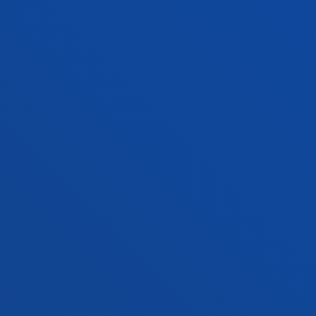
+34 943 326 600
Contacto
Sede Vitoria
Conoce la sede
+34 945 010 114
Contacto
Sede Madrid
Conoce la sede
+34 915 77 61 89
Contacto