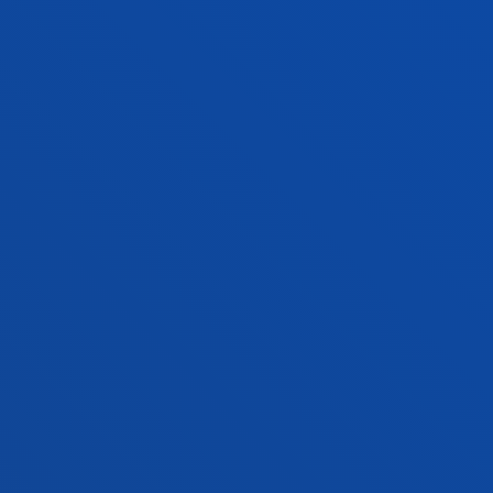
FACULTADES
INFORMACIÓN DE INTERÉS
ACTUALIDAD
GESTIONES Y TRÁMITES
Campus Bilbao
Conoce el campus
+34 944 139 000
Contacto
Campus San Sebastián
Conoce el campus