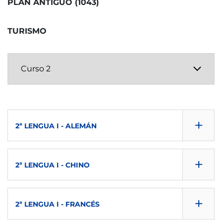
PLAN ANTIGUO (1043)
SEMESTRE
2º
TURISMO
ECTS
6
IMPARTIDA EN
en
+
2ª LENGUA I - ALEMÁN
TIPO
CONSULTA GUÍA
O
+
2ª LENGUA I - CHINO
DESCARGAR
CONSULTA GUÍA
SEMESTRE
+
2ª LENGUA I - FRANCÉS
DESCARGAR
1º