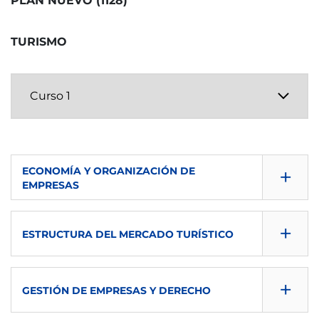
PLAN NUEVO (1128)
TURISMO
+
ECONOMÍA Y ORGANIZACIÓN DE
EMPRESAS
CONSULTA GUÍA
+
ESTRUCTURA DEL MERCADO TURÍSTICO
DESCARGAR
CONSULTA GUÍA
SEMESTRE
+
GESTIÓN DE EMPRESAS Y DERECHO
DESCARGAR
1º