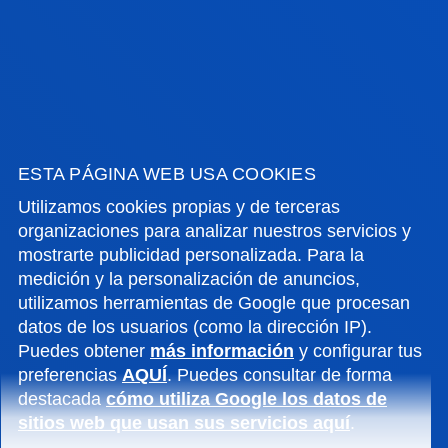
NULL
+
NULL
Comunicación interpersonal
2º
6
OP
NULL
NULL
NULL
2º
6
OP
NULL
NULL
ESTA PÁGINA WEB USA COOKIES
6
OP
Utilizamos cookies propias y de terceras
CALENDARIO, EXÁMENES
organizaciones para analizar nuestros servicios y
NULL
Y HORARIOS
mostrarte publicidad personalizada. Para la
medición y la personalización de anuncios,
OP
utilizamos herramientas de Google que procesan
datos de los usuarios (como la dirección IP).
Puedes obtener
más información
y configurar tus
preferencias
AQUÍ
. Puedes consultar de forma
destacada
cómo utiliza Google los datos de
CALENDARIO ESCOLAR 2025-2026
sitios web que usan sus servicios aquí
.