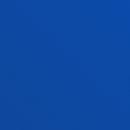
RESUELVE TUS DUDAS
CONOCE TODO SOBRE LA
JERGA UNIVERSITARIA
Si estás a punto de entrar en la universidad o llevas
poco tiempo en ella, existen algunos
conceptos
básicos
que te conviene conocer.
En este video te aclararemos los más comunes:
grados, dobles grados, créditos ECTS, títulos propios,
menciónes, grados duales, préstamos al honor…