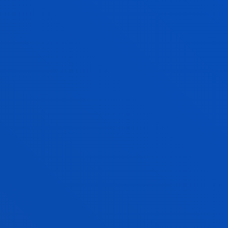
Doctor/a Encargado/a
Ciencias Sociales y Humanas
LIDIA RODRIGUEZ FERNANDEZ
Doctor/a Encargado/a
Teología
IZASKUN SAEZ DE LA FUENTE
ALDAMA
Titular
Ciencias Sociales y Humanas