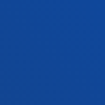
FACULTADES
INFORMACIÓN DE INTERÉS
ACTUALIDAD
GESTIONES Y TRÁMITES
Campus Bilbao
Conoce el campus
+34 944 139 000
Contacto