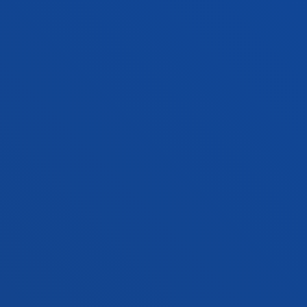
Campus San Sebastián
Conoce el campus
+34 943 326 600
Contacto
Sede Vitoria
Conoce la sede
+34 945 010 114
Contacto
Sede Madrid
Conoce la sede
+34 915 77 61 89
Contacto