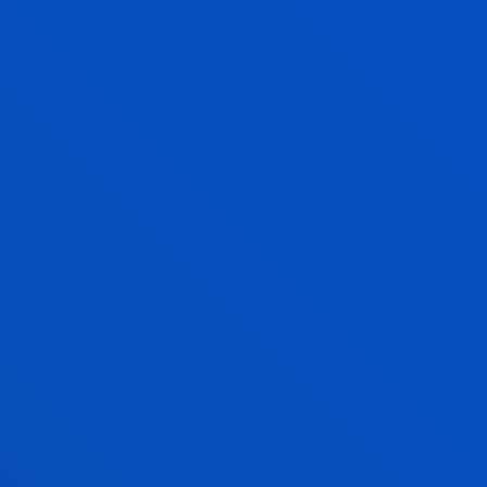
MIGUEL ANGEL NAVARRO LASHAYAS
Doctor/a Encargado/a
Educación
XABIER NAJARRO ECHANIZ
Asociado/a
Ciencias Sociales y Humanas
MARIA JESUS PANDO CANTELI
Catedrático/a