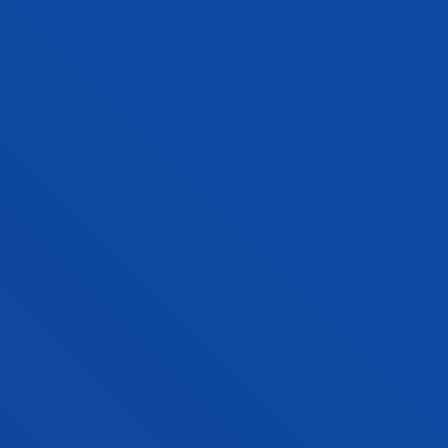
Ciencias Sociales y Humanas
GORKA URRUTIA ASUA
Titular
Ciencias Sociales y Humanas
ALAITZ URRUTIA BORREGO
Invitado/a
MANUEL MARIA URRUTIA LEON