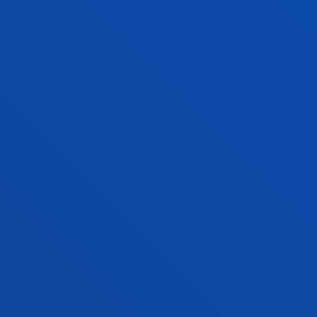
SAMIR A. SÁNCHEZ ESCALANTE
Invitado/a
MIREYA TORIBIO MEDINA
Doctor/a Encargado/a
Ciencias Sociales y Humanas
MELISSA THOMSON
Licenciado/a Encargado/a