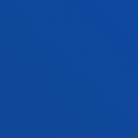
Doctor/a Encargado/a
Ciencias Sociales y Humanas
SOLEDAD VALLE MORENO
Profesor/a encargado/a Idiomas
MARÍA NELY VÁSQUEZ PÉREZ
Doctor/a Encargado/a
Ciencias Sociales y Humanas