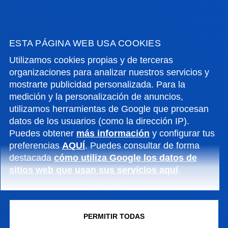
JOSEBA SANTXO URIARTE
Asociado/a
ESTA PÁGINA WEB USA COOKIES
Ciencias Sociales y Humanas
Utilizamos cookies propias y de terceras
organizaciones para analizar nuestros servicios y
mostrarte publicidad personalizada. Para la
MARCO WILLIAM SHAPPECK
medición y la personalización de anuncios,
utilizamos herramientas de Google que procesan
Doctor/a Encargado/a
datos de los usuarios (como la dirección IP).
Ciencias Sociales y Humanas
Puedes obtener
más información
y configurar tus
preferencias
AQUÍ
. Puedes consultar de forma
destacada
cómo utiliza Google los datos de
sitios web que usan sus servicios aquí
.
FRANCISCO SOGUERO GARCIA
Doctor/a Ayudante
Ciencias Sociales y Humanas
PERMITIR TODAS