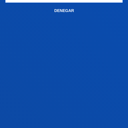
DENEGAR
KRISZTINA VALERIA SZECSENYI
Doctor/a Encargado/a
Ciencias Sociales y Humanas
MARÍA JOSÉ SCHULTZ MONTALBETTI
Doctor/a Encargado/a
Teología
ALMUDENA SOLER SÁNCHEZ
Doctor/a Encargado/a
Teología