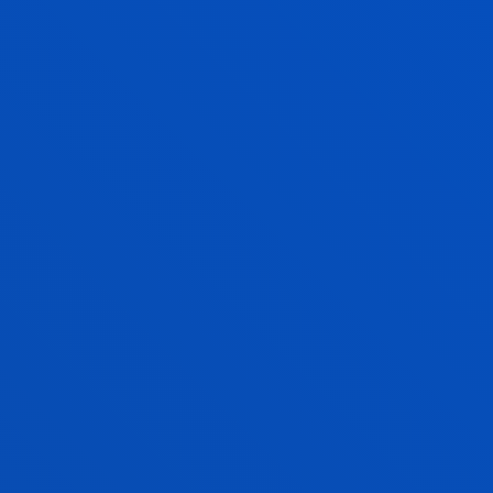
Ciencias Sociales y Humanas
MARIA ISABEL PARRONDO SAINZ
Licenciado/a Encargado/a
Ciencias Sociales y Humanas
SUSANA PUEYO HERBOSO
Profesor/a encargado/a Idiomas
IDOIA QUINTANA DOMINGUEZ