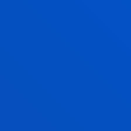
MARIA JESUS MONTEAGUDO
SANCHEZ
Doctor/a Encargado/a
Ciencias Sociales y Humanas
AYALA MAQUEDA ALDASORO
Doctor/a Encargado/a
Ciencias Sociales y Humanas
TONKA MARIC
Licenciado/a Encargado/a
Ciencias Sociales y Humanas