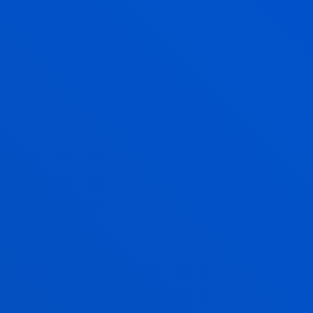
MARGARETHE MACKE
Profesor/a encargado/a Idiomas
JOSE ANTONIO MADARIAGA IBARRA
Catedrático/a
Finanzas y Economía
MARIA BEGOÑA MIGUEL PEREZ
Profesor/a encargado/a Idiomas