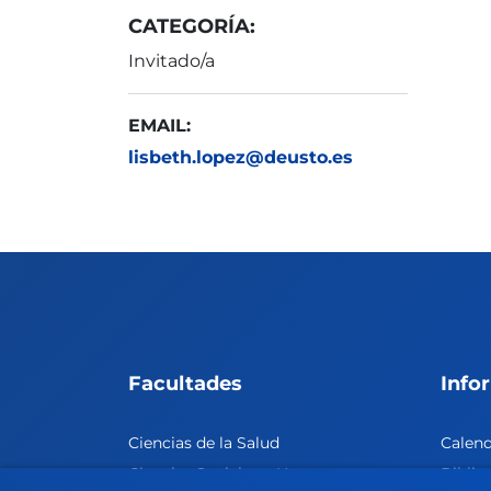
CATEGORÍA:
Invitado/a
EMAIL:
lisbeth.lopez@deusto.es
Facultades
Info
Ciencias de la Salud
Calen
Ciencias Sociales y Humanas
Biblio