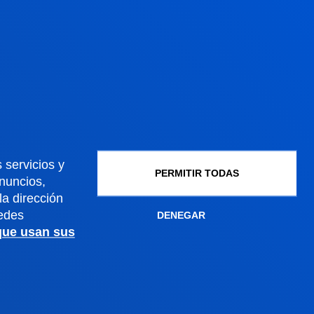
Admisión doctorados
Condiciones económicas
Becas y ayudas
Gestiones académicas
Sede Madrid
 servicios y
PERMITIR TODAS
Conoce la sede
anuncios,
a dirección
+34 915 77 61 89
edes
DENEGAR
Contacto
 que usan sus