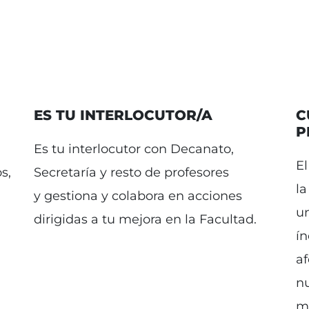
ES TU INTERLOCUTOR/A
C
P
Es tu interlocutor con Decanato,
El
s,
Secretaría y resto de profesores
la
y gestiona y colabora en acciones
u
dirigidas a tu mejora en la Facultad.
ín
af
nu
me