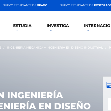
NUEVO ESTUDIANTE DE
GRADO
NUEVO ESTUDIANTE DE
POSTGRAD
ESTUDIA
INVESTIGA
INTERNACIO
S
INGENIERÍA MECÁNICA + INGENIERÍA EN DISEÑO INDUSTRIAL
P
 INGENIERÍA
*
ENIERÍA EN DISEÑO