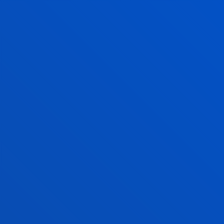
CABREJAS
Licenciado/a Encargado/a
Tecnologías Informáticas,
Electrónicas y de la
Comunicación
FERNANDO CORTÉS
MARTÍNEZ
Titular
Mecánica, Diseño y
Organización Industrial
MONICA ELICES
ZABALA