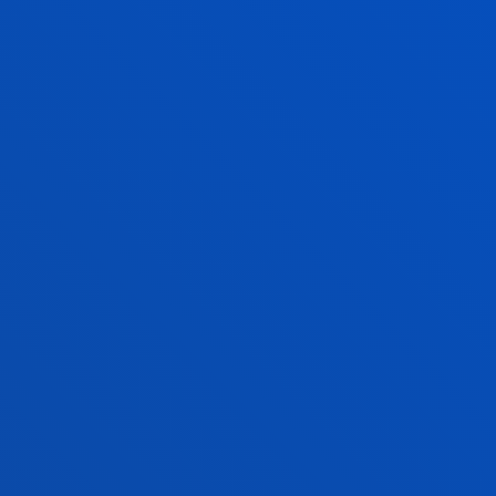
SANZ
Doctor/a Encargado/a
Derecho Público
AINTZANE CONDE
FERNANDEZ
Doctor/a Encargado/a
Mecánica, Diseño y
Organización Industrial
CAROLINA DEL RIO
USABEL