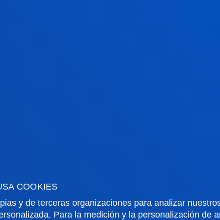
Doctor/a Ayudante
Mecánica, Diseño y
Organización Industrial
JOSE IGNACIO GARCIA
QUINTANILLA
Doctor/a Encargado/a
Tecnologías Informáticas,
Electrónicas y de la
Comunicación
USA COOKIES
IVAN GONZALEZ
pias y de terceras organizaciones para analizar nuestros
ALONSO
ersonalizada. Para la medición y la personalización de 