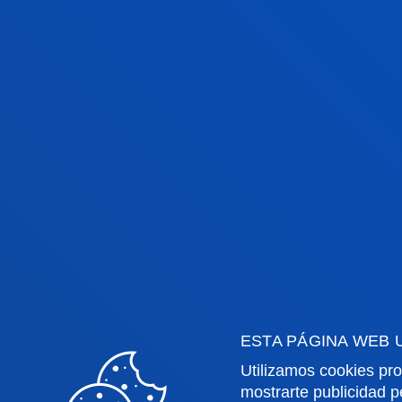
Invitado/a
ANGELA GARCIA
PEREZ
Invitado/a
ESTA PÁGINA WEB 
IGNACIO GOMEZ
Utilizamos cookies pro
MARROQUIN
mostrarte publicidad p