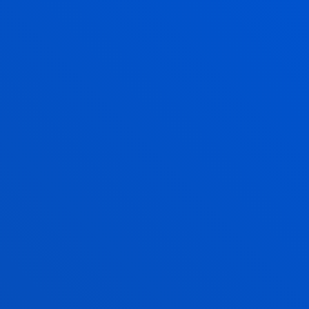
AGUIRRE
Ayudante de
investigación
ALBERTO DE LA CALLE
VICENTE
Titular
Mecánica, Diseño y
Organización Industrial
BEATRIZ GALAN
ESPIGA