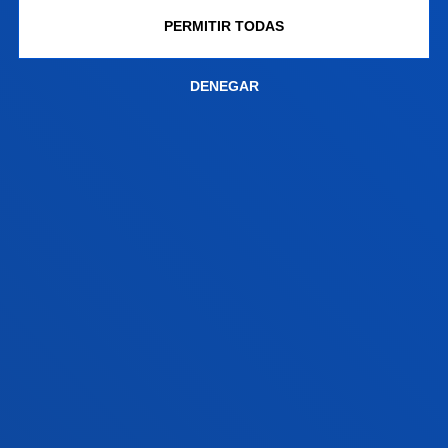
+ Ingeniería Mecánica.
PERMITIR TODAS
Ver información de Grado en Ingeniería Mecánica
Ver información del Grado en Ingeniería en
Diseño Industrial
DENEGAR
NORMAS ACADÉMICAS
Convocatorias máximas, condiciones de
permanencia, reconocimiento de créditos...
VER INFORMACIÓN
FACULTADES