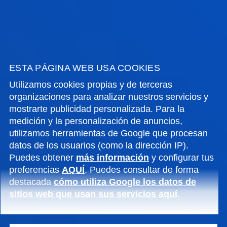
LABORATORIOS DE AUTOMATIZACIÓN Y
CONTROL
LABORATORIOS DE MECÁNICA Y
PRODUCCIÓN INDUSTRIAL
ESTA PÁGINA WEB USA COOKIES
Utilizamos cookies propias y de terceras
organizaciones para analizar nuestros servicios y
mostrarte publicidad personalizada. Para la
medición y la personalización de anuncios,
utilizamos herramientas de Google que procesan
datos de los usuarios (como la dirección IP).
Puedes obtener
más información
y configurar tus
preferencias
AQUÍ
. Puedes consultar de forma
destacada
cómo utiliza Google los datos de
COMPETENCIAS
sitios web que usan sus servicios aquí
.
Listado de competencias genéricas y específicas del
doble grado en Ingeniería en Diseño Industrial