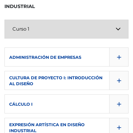
INDUSTRIAL
+
ADMINISTRACIÓN DE EMPRESAS
CONSULTA GUÍA
+
CULTURA DE PROYECTO I: INTRODUCCIÓN
AL DISEÑO
DESCARGAR
CONSULTA GUÍA
SEMESTRE
+
CÁLCULO I
DESCARGAR
1º
CONSULTA GUÍA
SEMESTRE
+
ECTS
EXPRESIÓN ARTÍSTICA EN DISEÑO
INDUSTRIAL
DESCARGAR
1º