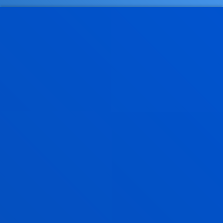
¡DESCÚBRELO!
Visita express a nuestros
laboratorios
Más del 50% de los estudios se
realizan en laboratorios con
equipos y herramientas propias
de los referentes industriales y