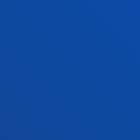
INFORMACIÓN DE INTERÉS
ACTUALIDAD
GESTIONES Y TRÁMITES
Campus Bilbao
Conoce el campus
+34 944 139 000
Contacto
Campus San Sebastián
Conoce el campus
+34 943 326 600