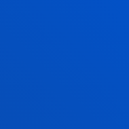
tecnológicos.
Laboratorios Deusto Ingeniería
Esto es una visita exprés a
nuestros laboratorios.
Descubre todo acerca de ellos
y ven a conocernos.
MÁS DE 25 LABORATORIOS CON CAPACIDAD
PARA 700 ALUMNOS
LABORATORIOS Y
SOFTWARE