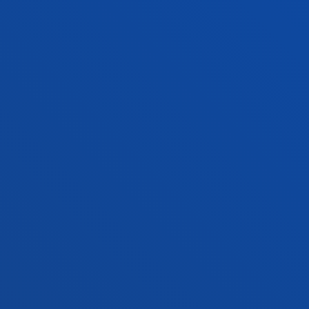
Contacto
Sede Vitoria
Conoce la sede
+34 945 010 114
Contacto
Sede Madrid
Conoce la sede
+34 915 77 61 89
Contacto