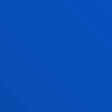
LABORATORIOS DE ROBÓTICA Y VISIÓN
ARTIFICIAL
LABORATORIOS DE INFORMÁTICA
LABORATORIOS DE MATERIALES
LABORATORIOS DE ELECTRÓNICA
LABORATORIOS DE ELECTRÓNICA DE
POTENCIA Y MÁQUINAS ELÉCTRICAS