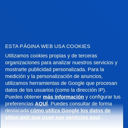
GESTIÓN DE CALIDAD
UNA TITULACIÓN CON
ESTA PÁGINA WEB USA COOKIES
GARANTÍAS
Utilizamos cookies propias y de terceras
organizaciones para analizar nuestros servicios y
mostrarte publicidad personalizada. Para la
medición y la personalización de anuncios,
utilizamos herramientas de Google que procesan
datos de los usuarios (como la dirección IP).
INFORME DE ANÁLISIS Y MEJORA DEL TÍTULO. CURSO
Puedes obtener
más información
y configurar tus
2024-25
preferencias
AQUÍ
. Puedes consultar de forma
destacada
cómo utiliza Google los datos de
INFORME DE ANÁLISIS Y MEJORA DEL TÍTULO. CURSO
sitios web que usan sus servicios aquí
.
2023-24