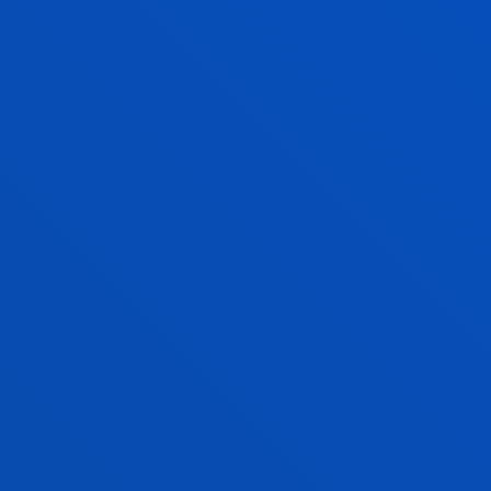
Vive Deusto
Disfruta la experiencia
universitaria con Deusto
Campus
Actividades de fe, solidaridad,
cultura y deporte
SABER MÁS