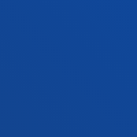
Conoce el campus
+34 943 326 600
Contacto
Sede Vitoria
Conoce la sede
+34 945 010 114
Contacto
Sede Madrid
Conoce la sede
+34 915 77 61 89
Contacto