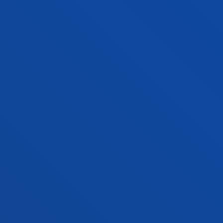
FACULTADES
INFORMACIÓN DE INTERÉS
ACTUALIDAD
GESTIONES Y TRÁMITES
Campus Bilbao
Conoce el campus
+34 944 139 000
Contacto
Campus San Sebastián