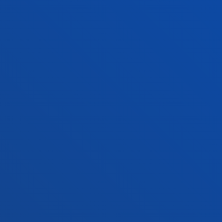
Sede Vitoria
Conoce la sede
+34 945 010 114
Contacto
Sede Madrid
Conoce la sede
+34 915 77 61 89
Contacto
Contacto
Buzón de sugerencias
Politicas de privacidad y aviso legal
Canal ético