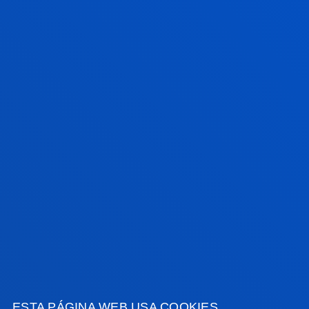
SEDE VITORIA
Egibide-Arriaga
Portal de Arriaga, 62
01013 - Vitoria
945 010 114
becas.vitoria@deusto.es
Horario
Campus
Bilbao
Lunes a Viernes: 9:00 - 13:00
Además, Martes y Jueves: 15:00 - 17:00
Junio y julio: sólo mañana
Agosto: cerrado
Campus
San Sebastian
Lunes a viernes: 9:00 - 13:00h
ESTA PÁGINA WEB USA COOKIES