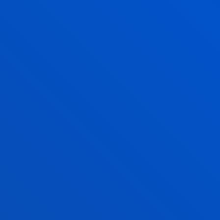
RESOLVEMOS TUS DUDAS
CAMPUS BILBAO
Avda. de las Universidades 24
48007 Bilbao
944 139 161
944 139 147
becas.bilbao@deusto.es
CAMPUS DE SAN SEBASTIÁN
Camino de Mundaiz 50
20012 - San Sebastián
943 326 280
becas.donostia@deusto.es