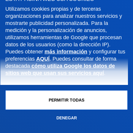
además, Martes de Jueves: 15:00 - 17:00
Utilizamos cookies propias y de terceras
Junio y julio: sólo mañana
organizaciones para analizar nuestros servicios y
Agosto: cerrado
mostrarte publicidad personalizada. Para la
medición y la personalización de anuncios,
Sede
Vitoria
utilizamos herramientas de Google que procesan
Lunes a Viernes de 13:30 a 19:30. Miércoles
datos de los usuarios (como la dirección IP).
Cerrado.
Puedes obtener
más información
y configurar tus
Junio, a partir del 20 cambia a mañana. De 9 a
preferencias
AQUÍ
. Puedes consultar de forma
14h. Miércoles Cerrado.
destacada
cómo utiliza Google los datos de
sitios web que usan sus servicios aquí
.
Julio de 8:30 a 13:30h. Miércoles Cerrado.
Agosto cerrado.
PERMITIR TODAS
DENEGAR
FACULTADES