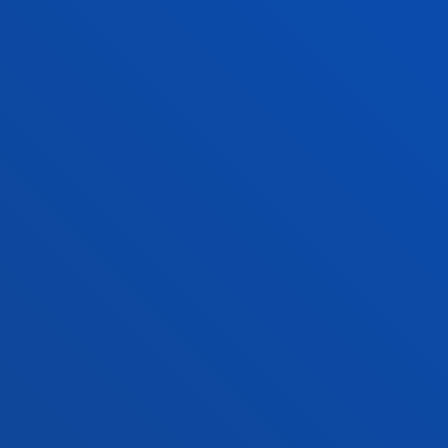
INFORMACIÓN DE INTERÉS
ACTUALIDAD
GESTIONES Y TRÁMITES
Campus Bilbao
Conoce el campus
+34 944 139 000
Contacto
Campus San Sebastián
Conoce el campus
+34 943 326 600
Contacto