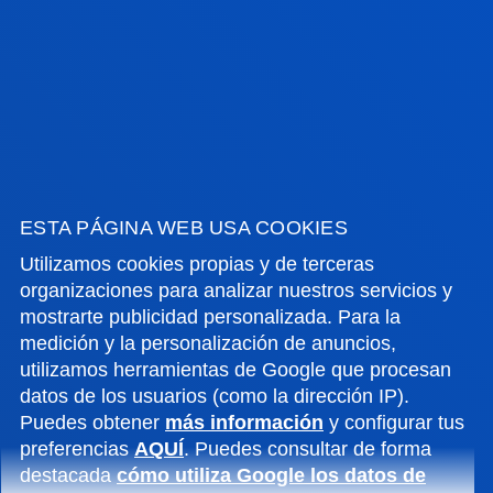
Además, Martes y Jueves: 15:00 - 17:00
Junio y julio: sólo mañana
Agosto: cerrado
Campus
San Sebastian
Lunes a viernes: 9:00 - 13:00h
además, Martes de Jueves: 15:00 - 17:00
Junio y julio: sólo mañana
ESTA PÁGINA WEB USA COOKIES
Agosto: cerrado
Utilizamos cookies propias y de terceras
Sede
Vitoria
organizaciones para analizar nuestros servicios y
Lunes a Viernes de 13:30 a 19:30. Miércoles
mostrarte publicidad personalizada. Para la
Cerrado.
medición y la personalización de anuncios,
utilizamos herramientas de Google que procesan
Junio, a partir del 20 cambia a mañana. De 9 a
datos de los usuarios (como la dirección IP).
14h. Miércoles Cerrado.
Puedes obtener
más información
y configurar tus
Julio de 8:30 a 13:30h. Miércoles Cerrado.
preferencias
AQUÍ
. Puedes consultar de forma
Agosto cerrado.
destacada
cómo utiliza Google los datos de