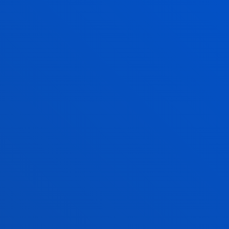
CAMPUS DE SAN SEBASTIÁN
Camino de Mundaiz 50
20012 - San Sebastián
943 326 280
becas.donostia@deusto.es
SEDE VITORIA
Egibide-Arriaga
Portal de Arriaga, 62
01013 - Vitoria
945 010 114
becas.vitoria@deusto.es
Horario
Campus
Bilbao
Lunes a Viernes: 9:00 - 13:00