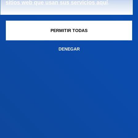
sitios web que usan sus servicios aquí
.
PERMITIR TODAS
FACULTADES
DENEGAR
INFORMACIÓN DE INTERÉS
ACTUALIDAD
GESTIONES Y TRÁMITES
Campus Bilbao
Conoce el campus
+34 944 139 000
Contacto