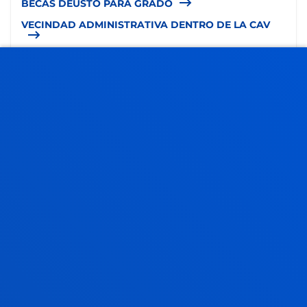
BECAS DEUSTO PARA GRADO
VECINDAD ADMINISTRATIVA DENTRO DE LA CAV
VECINDAD ADMINISTRATIVA FUERA DE LA CAV
RESOLVEMOS TUS DUDAS
CAMPUS BILBAO
Avda. de las Universidades 24
48007 Bilbao
944 139 161
944 139 147
becas.bilbao@deusto.es