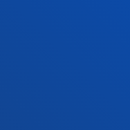
Campus San Sebastián
Conoce el campus
+34 943 326 600
Contacto
Sede Vitoria
Conoce la sede
+34 945 010 114
Contacto
Sede Madrid
Conoce la sede
+34 915 77 61 89
Contacto