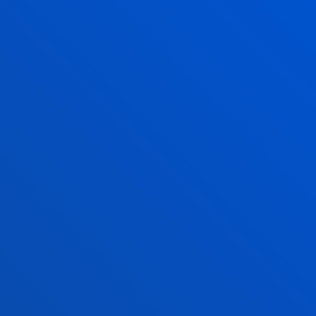
además, Martes de Jueves: 15:00 - 17:00
Junio y julio: sólo mañana
Agosto: cerrado
Sede
Vitoria
Lunes a Viernes de 13:30 a 19:30. Miércoles
Cerrado.
Junio, a partir del 20 cambia a mañana. De 9 a
14h. Miércoles Cerrado.
Julio de 8:30 a 13:30h. Miércoles Cerrado.
Agosto cerrado.
FACULTADES