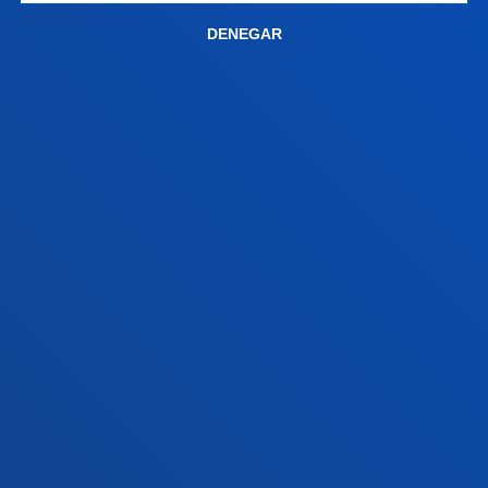
Sede Vitoria
DENEGAR
Conoce la sede
+34 945 010 114
Contacto
Sede Madrid
Conoce la sede
+34 915 77 61 89
Contacto
Contacto
Buzón de sugerencias
Politicas de privacidad y aviso legal
Canal ético