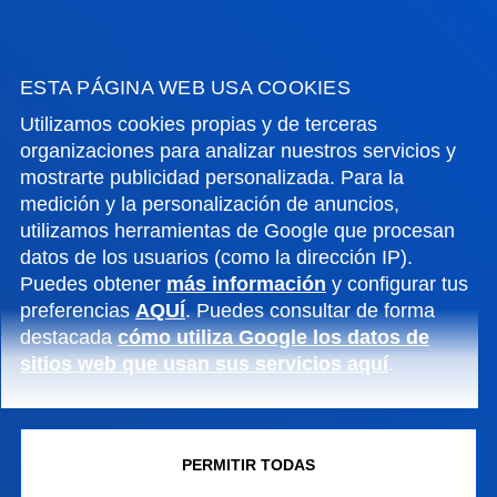
INFORMACIÓN DE INTERÉS
ACTUALIDAD
ESTA PÁGINA WEB USA COOKIES
Utilizamos cookies propias y de terceras
GESTIONES Y TRÁMITES
organizaciones para analizar nuestros servicios y
mostrarte publicidad personalizada. Para la
Campus Bilbao
medición y la personalización de anuncios,
utilizamos herramientas de Google que procesan
Conoce el campus
datos de los usuarios (como la dirección IP).
+34 944 139 000
Puedes obtener
más información
y configurar tus
Contacto
preferencias
AQUÍ
. Puedes consultar de forma
destacada
cómo utiliza Google los datos de
Campus San Sebastián
sitios web que usan sus servicios aquí
.
Conoce el campus
+34 943 326 600
Contacto
PERMITIR TODAS