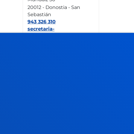
20012 - Donostia - San
Sebastián
943 326 310
secretaria-
general.ss@deusto.es
Mañanas: de lunes a viernes
9:00 - 13:00
Agosto: cerrado
Gestiones y trámites