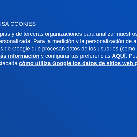
dario académico
Deusto Agenda
teca
Noticias
USA COOKIES
o Campus
Redes Sociales
io Mayor
Revista Deusto
pias y de terceras organizaciones para analizar nuestros
ersonalizada. Para la medición y la personalización de 
o Alumni
Blogs
as de Google que procesan datos de los usuarios (como l
o universitario
Gabinete de prensa
ás información
y configurar tus preferencias
AQUÍ
. Pu
aciones
estacada
cómo utiliza Google los datos de sitios web
us San Sebastián
Sede Vitoria
noce el campus
Conoce la sede
4 943 326 600
+34 945 010 114
ontacto
Contacto