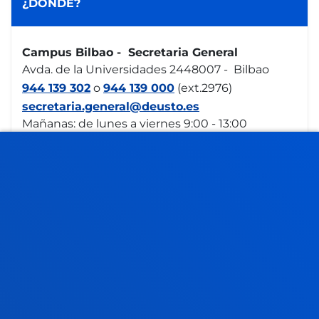
¿DÓNDE?
Campus Bilbao - Secretaria General
Avda. de la Universidades 2448007 - Bilbao
944 139 302
o
944 139 000
(ext.2976)
secretaria.general@deusto.es
Mañanas: de lunes a viernes 9:00 - 13:00
Agosto: cerrado
Campus San Sebastián - Secretaria General
Mundaiz 5020012 - Donostia - San Sebastián
943 326 310
secretaria-general.ss@deusto.es
Mañanas: de lunes a viernes 9:00 - 13:00
Agosto: cerrado
FACULTADES