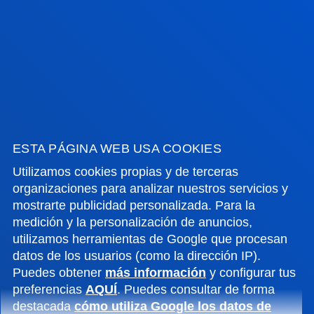
INFORMACIÓN DE INTERÉS
ACTUALIDAD
GESTIONES Y TRÁMITES
ESTA PÁGINA WEB USA COOKIES
Campus Bilbao
Utilizamos cookies propias y de terceras
Conoce el campus
organizaciones para analizar nuestros servicios y
mostrarte publicidad personalizada. Para la
+34 944 139 000
medición y la personalización de anuncios,
Contacto
utilizamos herramientas de Google que procesan
datos de los usuarios (como la dirección IP).
Campus San Sebastián
Puedes obtener
más información
y configurar tus
Conoce el campus
preferencias
AQUÍ
. Puedes consultar de forma
+34 943 326 600
destacada
cómo utiliza Google los datos de