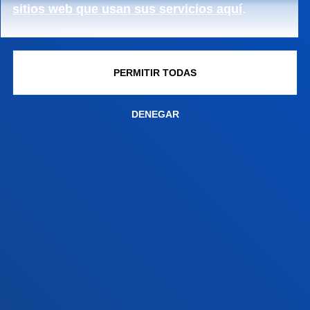
sitios web que usan sus servicios aquí
.
Contacto
Sede Vitoria
Conoce la sede
PERMITIR TODAS
+34 945 010 114
Contacto
DENEGAR
Sede Madrid
Conoce la sede
+34 915 77 61 89
Contacto