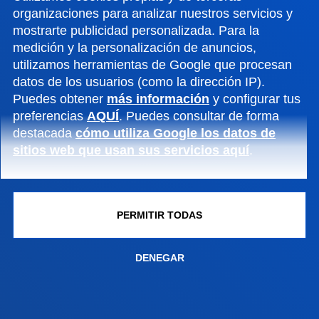
Contacto
organizaciones para analizar nuestros servicios y
mostrarte publicidad personalizada. Para la
Campus San Sebastián
medición y la personalización de anuncios,
utilizamos herramientas de Google que procesan
Conoce el campus
datos de los usuarios (como la dirección IP).
+34 943 326 600
Puedes obtener
más información
y configurar tus
Contacto
preferencias
AQUÍ
. Puedes consultar de forma
destacada
cómo utiliza Google los datos de
Sede Vitoria
sitios web que usan sus servicios aquí
.
Conoce la sede
+34 945 010 114
Contacto
PERMITIR TODAS
Sede Madrid
DENEGAR
Conoce la sede
+34 915 77 61 89
Contacto