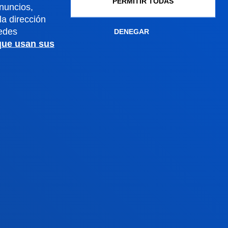
PERMITIR TODAS
Gestiones académicas
anuncios,
a dirección
edes
DENEGAR
 que usan sus
Sede Madrid
Conoce la sede
+34 915 77 61 89
Contacto