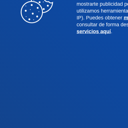
Ingeniería
Archiv
mostrarte publicidad p
utilizamos herramient
Teología
Public
IP). Puedes obtener
m
consultar de forma d
servicios aquí
.
Campus Bilbao
Camp
Conoce el campus
Co
+34 944 139 000
+3
Contacto
C
Contacto
Buzón de
Politicas de pr
sugerencias
legal
© 2025 - Todos los Derechos reserv