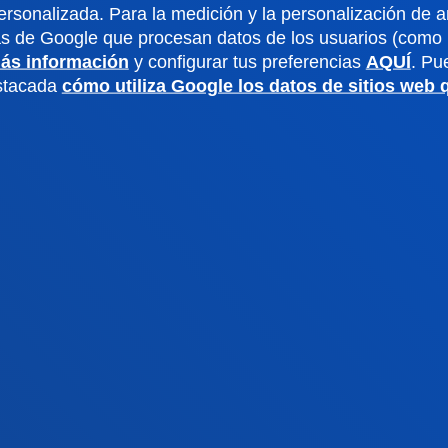
o universitario
Gabinete de prensa
ersonalizada. Para la medición y la personalización de 
as de Google que procesan datos de los usuarios (como l
aciones
ás información
y configurar tus preferencias
AQUÍ
. Pu
estacada
cómo utiliza Google los datos de sitios web
us San Sebastián
Sede Vitoria
noce el campus
Conoce la sede
4 943 326 600
+34 945 010 114
ontacto
Contacto
ivacidad y aviso
Canal
Mapa
ético
web
ados