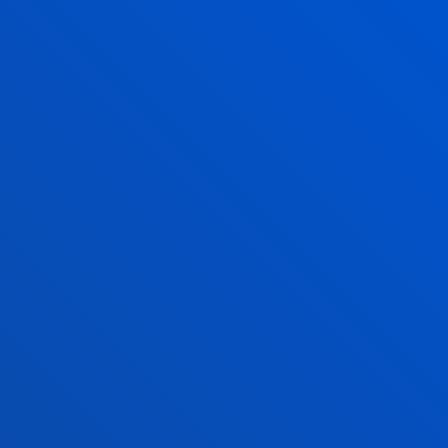
Ramón Llull en los galardones SCIE–Fundación
BBVA 2026
16 julio 2026
-
bti Human Technology
Deusto y la Fundación Eduardo Anitua firman un
convenio de colaboración para impulsar formación
avanzada en medicina regenerativa
VER TODAS LAS NOTICIAS
FACULTADES
INFORMACIÓN DE INTERÉS