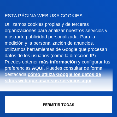
ACTUALIDAD
ESTA PÁGINA WEB USA COOKIES
GESTIONES Y TRÁMITES
Utilizamos cookies propias y de terceras
organizaciones para analizar nuestros servicios y
mostrarte publicidad personalizada. Para la
Campus Bilbao
medición y la personalización de anuncios,
utilizamos herramientas de Google que procesan
Conoce el campus
datos de los usuarios (como la dirección IP).
+34 944 139 000
Puedes obtener
más información
y configurar tus
Contacto
preferencias
AQUÍ
. Puedes consultar de forma
destacada
cómo utiliza Google los datos de
Campus San Sebastián
sitios web que usan sus servicios aquí
.
Conoce el campus
+34 943 326 600
Contacto
PERMITIR TODAS
Sede Vitoria