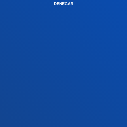
DENEGAR
Conoce la sede
+34 945 010 114
Contacto
Sede Madrid
Conoce la sede
+34 915 77 61 89
Contacto
Contacto
Buzón de sugerencias
Politicas de privacidad y aviso legal
Canal ético
Mapa web