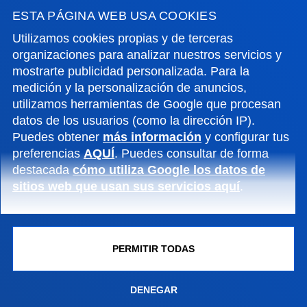
ESTA PÁGINA WEB USA COOKIES
GESTIONES Y TRÁMITES
Utilizamos cookies propias y de terceras
organizaciones para analizar nuestros servicios y
mostrarte publicidad personalizada. Para la
Campus Bilbao
medición y la personalización de anuncios,
Conoce el campus
utilizamos herramientas de Google que procesan
+34 944 139 000
datos de los usuarios (como la dirección IP).
Contacto
Puedes obtener
más información
y configurar tus
preferencias
AQUÍ
. Puedes consultar de forma
Campus San Sebastián
destacada
cómo utiliza Google los datos de
sitios web que usan sus servicios aquí
.
Conoce el campus
+34 943 326 600
Contacto
PERMITIR TODAS
Sede Vitoria
Conoce la sede
DENEGAR