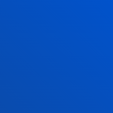
de liderazgo empresarial frente al "lado oscuro" de la
transformación digital
17 julio 2026
-
Bilbao
Donostia-San Sebastián
La Universidad contará con una nueva residencia de
estudiantes en San Sebastián
VER TODAS LAS NOTICIAS
FACULTADES
INFORMACIÓN DE INTERÉS
ACTUALIDAD