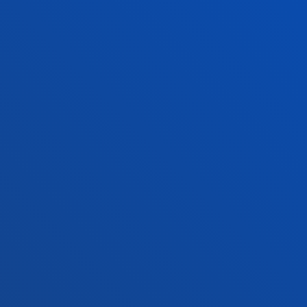
+34 945 010 114
Contacto
Sede Madrid
Conoce la sede
+34 915 77 61 89
Contacto
Contacto
Buzón de sugerencias
Politicas de privacidad y aviso legal
Canal ético
Mapa web
© 2025 - Todos los Derechos reservados