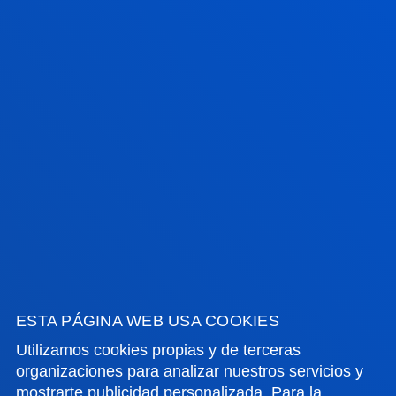
transformación digital
17 julio 2026
-
Bilbao
Donostia-San Sebastián
La Universidad contará con una nueva residencia de
estudiantes en San Sebastián
VER TODAS LAS NOTICIAS
FACULTADES
INFORMACIÓN DE INTERÉS
ESTA PÁGINA WEB USA COOKIES
Utilizamos cookies propias y de terceras
ACTUALIDAD
organizaciones para analizar nuestros servicios y
mostrarte publicidad personalizada. Para la