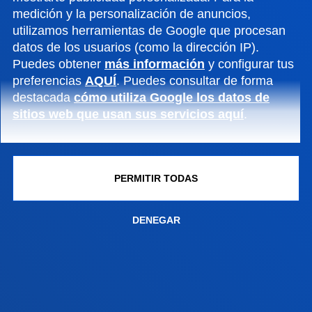
medición y la personalización de anuncios,
GESTIONES Y TRÁMITES
utilizamos herramientas de Google que procesan
datos de los usuarios (como la dirección IP).
Campus Bilbao
Puedes obtener
más información
y configurar tus
preferencias
AQUÍ
. Puedes consultar de forma
Conoce el campus
destacada
cómo utiliza Google los datos de
+34 944 139 000
sitios web que usan sus servicios aquí
.
Contacto
Campus San Sebastián
PERMITIR TODAS
Conoce el campus
+34 943 326 600
Contacto
DENEGAR
Sede Vitoria
Conoce la sede
+34 945 010 114