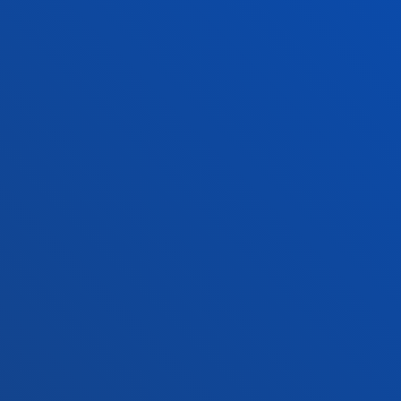
Contacto
Sede Madrid
Conoce la sede
+34 915 77 61 89
Contacto
Contacto
Buzón de sugerencias
Politicas de privacidad y aviso legal
Canal ético
Mapa web
© 2025 - Todos los Derechos reservados