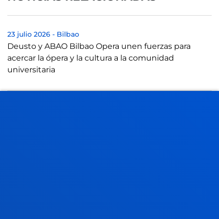
23 julio 2026
-
Bilbao
Deusto y ABAO Bilbao Opera unen fuerzas para
acercar la ópera y la cultura a la comunidad
universitaria
21 julio 2026
-
Bilbao
El Instituto de Derechos Humanos Pedro Arrupe
colabora con el Servicio Jesuita de Migrantes en
casos judiciales contra devoluciones de mi...
21 julio 2026
-
Bilbao
Una tesis de Deusto aboga por reformatear la idea
de liderazgo empresarial frente al "lado oscuro" de la