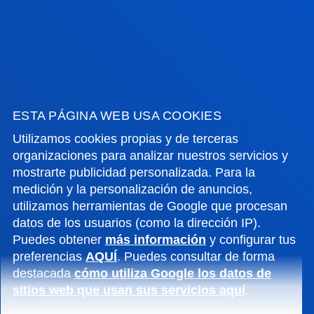
VER TODAS LAS NOTICIAS
FACULTADES
ESTA PÁGINA WEB USA COOKIES
Utilizamos cookies propias y de terceras
INFORMACIÓN DE INTERÉS
organizaciones para analizar nuestros servicios y
mostrarte publicidad personalizada. Para la
medición y la personalización de anuncios,
ACTUALIDAD
utilizamos herramientas de Google que procesan
datos de los usuarios (como la dirección IP).
GESTIONES Y TRÁMITES
Puedes obtener
más información
y configurar tus
preferencias
AQUÍ
. Puedes consultar de forma
destacada
cómo utiliza Google los datos de
Campus Bilbao
sitios web que usan sus servicios aquí
.
Conoce el campus