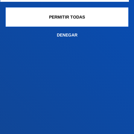
+34 944 139 000
Contacto
PERMITIR TODAS
Campus San Sebastián
DENEGAR
Conoce el campus
+34 943 326 600
Contacto
Sede Vitoria
Conoce la sede
+34 945 010 114
Contacto
Sede Madrid
Conoce la sede
+34 915 77 61 89