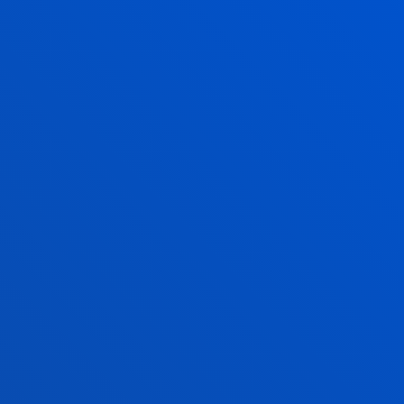
17 julio 2026
-
Bilbao
Clausura de la segunda edición de la Red de
Innovación y Emprendimiento Global Deusto-
Bizkaia
17 julio 2026
-
Bilbao
Javier García Zubía, reconocido con el Premio
Ramón Llull en los galardones SCIE–Fundación
BBVA 2026
16 julio 2026
-
bti Human Technology
Deusto y la Fundación Eduardo Anitua firman un
convenio de colaboración para impulsar formación
avanzada en medicina regenerativa