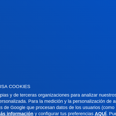
rmación de interés
Actualidad
dario académico
Deusto Agenda
teca
Noticias
o Campus
Redes Sociales
io Mayor
Revista Deusto
USA COOKIES
o Alumni
Blogs
pias y de terceras organizaciones para analizar nuestros
o universitario
Gabinete de prensa
ersonalizada. Para la medición y la personalización de 
aciones
as de Google que procesan datos de los usuarios (como l
ás información
y configurar tus preferencias
AQUÍ
. Pu