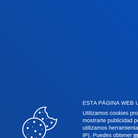
Facultades
Info
Ciencias de la Salud
Calen
Ciencias Sociales y Humanas
Biblio
Derecho
Deust
Deusto Business School
Coleg
ESTA PÁGINA WEB 
Educación y Deporte
Deust
Utilizamos cookies pro
Ingeniería
Archiv
mostrarte publicidad p
Teología
Public
utilizamos herramient
IP). Puedes obtener
m