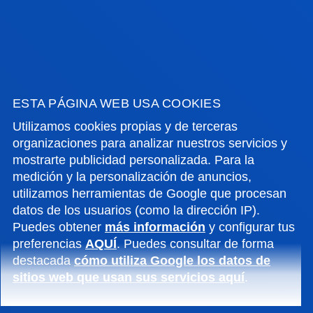
“Presión creciente sobre la ciudad civil: barreras y
oportunidades para la defensa de los Derechos
Humanos”, “Rol de la Academia en el apoyo a los
defensores de los Derechos Humanos” o “Políticas
públicas y marcos normativos para la protección de
ESTA PÁGINA WEB USA COOKIES
Derechos Humanos”. Estas mesas redondas y
Utilizamos cookies propias y de terceras
ponencias se completaron con un gran número de
organizaciones para analizar nuestros servicios y
sesiones paralelas sobre temas diversos.
mostrarte publicidad personalizada. Para la
medición y la personalización de anuncios,
Más información
aquí
utilizamos herramientas de Google que procesan
datos de los usuarios (como la dirección IP).
Puedes obtener
más información
y configurar tus
preferencias
AQUÍ
. Puedes consultar de forma
destacada
cómo utiliza Google los datos de
NOTICIAS RELACIONADAS
sitios web que usan sus servicios aquí
.