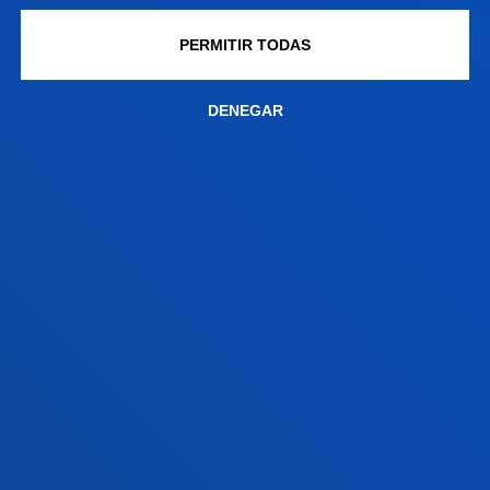
21 julio 2026
-
Bilbao
PERMITIR TODAS
Una tesis de Deusto aboga por reformatear la idea
de liderazgo empresarial frente al "lado oscuro" de la
transformación digital
DENEGAR
17 julio 2026
-
Bilbao
Donostia-San Sebastián
La Universidad contará con una nueva residencia de
estudiantes en San Sebastián
17 julio 2026
-
Bilbao
Clausura de la segunda edición de la Red de
Innovación y Emprendimiento Global Deusto-
Bizkaia