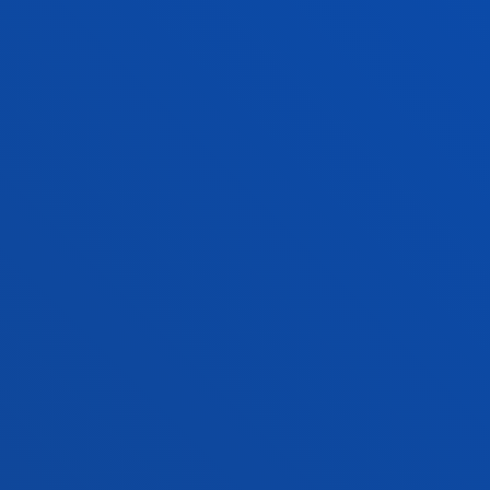
17 julio 2026
-
Bilbao
Javier García Zubía, reconocido con el Premio
Ramón Llull en los galardones SCIE–Fundación
BBVA 2026
VER TODAS LAS NOTICIAS
FACULTADES
INFORMACIÓN DE INTERÉS
ACTUALIDAD
GESTIONES Y TRÁMITES