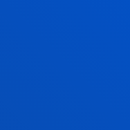
cosas, han apoyado a las personas vulnerables y han
contribuido a la liberación de los detenidos
injustamente", señaló.
Otros ponentes fueron Antoine Buyse, del Instituto
de Derechos Humanos SIM de la Universidad de
Utrecht; José Aylwin, del Observatorio Ciudadano
de Chile; Mario Hurtado, de Espacio OSC de México,
y María Díaz de la Cebosa, presidenta de la
Fundación RFK Human Rights Spain, quien
impartió la ponencia titulada “Speak Truth to Power:
un método interactivo para alfabetizar en Derechos
Humanos a los jóvenes“. En esta charla, habló sobre
este programa que tiene como objetivo la