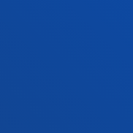
Campus Bilbao
Conoce el campus
+34 944 139 000
Contacto
Campus San Sebastián
Conoce el campus
+34 943 326 600
Contacto
Sede Vitoria
Conoce la sede
+34 945 010 114
Contacto