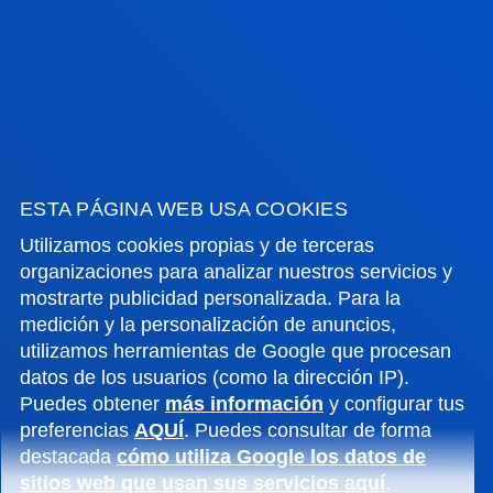
FACULTADES
INFORMACIÓN DE INTERÉS
ESTA PÁGINA WEB USA COOKIES
ACTUALIDAD
Utilizamos cookies propias y de terceras
organizaciones para analizar nuestros servicios y
GESTIONES Y TRÁMITES
mostrarte publicidad personalizada. Para la
medición y la personalización de anuncios,
Campus Bilbao
utilizamos herramientas de Google que procesan
datos de los usuarios (como la dirección IP).
Conoce el campus
Puedes obtener
más información
y configurar tus
+34 944 139 000
preferencias
AQUÍ
. Puedes consultar de forma
Contacto
destacada
cómo utiliza Google los datos de
sitios web que usan sus servicios aquí
.