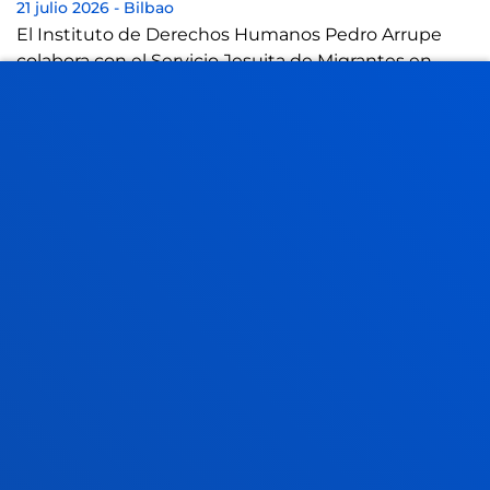
21 julio 2026
-
Bilbao
El Instituto de Derechos Humanos Pedro Arrupe
colabora con el Servicio Jesuita de Migrantes en
casos judiciales contra devoluciones de mi...
21 julio 2026
-
Bilbao
Una tesis de Deusto aboga por reformatear la idea
de liderazgo empresarial frente al "lado oscuro" de la
transformación digital
17 julio 2026
-
Bilbao
Donostia-San Sebastián
La Universidad contará con una nueva residencia de
estudiantes en San Sebastián
VER TODAS LAS NOTICIAS