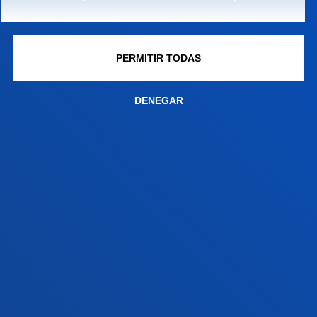
Campus San Sebastián
Conoce el campus
+34 943 326 600
PERMITIR TODAS
Contacto
DENEGAR
Sede Vitoria
Conoce la sede
+34 945 010 114
Contacto
Sede Madrid
Conoce la sede
+34 915 77 61 89
Contacto