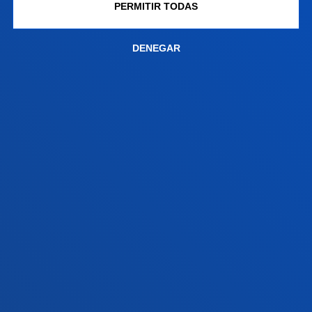
Contacto
PERMITIR TODAS
Sede Vitoria
DENEGAR
Conoce la sede
+34 945 010 114
Contacto
Sede Madrid
Conoce la sede
+34 915 77 61 89
Contacto