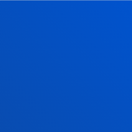
17 julio 2026
-
Bilbao
Donostia-San Sebastián
La Universidad contará con una nueva residencia de
estudiantes en San Sebastián
17 julio 2026
-
Bilbao
Clausura de la segunda edición de la Red de
Innovación y Emprendimiento Global Deusto-
Bizkaia
VER TODAS LAS NOTICIAS
FACULTADES