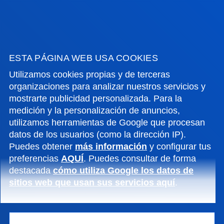
INFORMACIÓN DE INTERÉS
ACTUALIDAD
ESTA PÁGINA WEB USA COOKIES
Utilizamos cookies propias y de terceras
GESTIONES Y TRÁMITES
organizaciones para analizar nuestros servicios y
mostrarte publicidad personalizada. Para la
medición y la personalización de anuncios,
Campus Bilbao
utilizamos herramientas de Google que procesan
Conoce el campus
datos de los usuarios (como la dirección IP).
+34 944 139 000
Puedes obtener
más información
y configurar tus
Contacto
preferencias
AQUÍ
. Puedes consultar de forma
destacada
cómo utiliza Google los datos de
Campus San Sebastián
sitios web que usan sus servicios aquí
.
Conoce el campus
+34 943 326 600