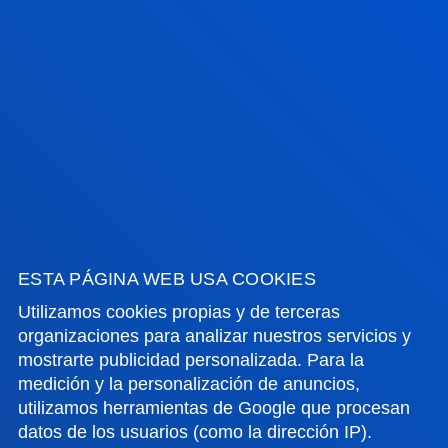
FACULTADES
INFORMACIÓN DE INTERÉS
ACTUALIDAD
GESTIONES Y TRÁMITES
ESTA PÁGINA WEB USA COOKIES
Utilizamos cookies propias y de terceras
Campus Bilbao
organizaciones para analizar nuestros servicios y
Conoce el campus
mostrarte publicidad personalizada. Para la
+34 944 139 000
medición y la personalización de anuncios,
Contacto
utilizamos herramientas de Google que procesan
datos de los usuarios (como la dirección IP).