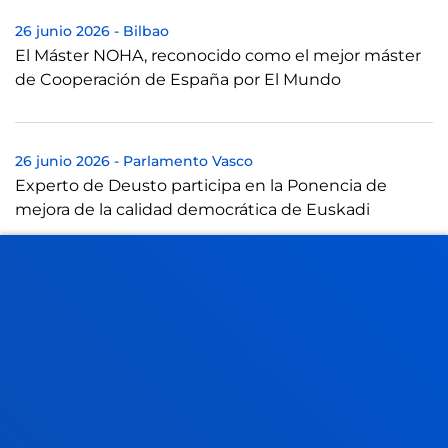
26 junio 2026
-
Bilbao
El Máster NOHA, reconocido como el mejor máster
de Cooperación de España por El Mundo
26 junio 2026
-
Parlamento Vasco
Experto de Deusto participa en la Ponencia de
mejora de la calidad democrática de Euskadi
25 junio 2026
-
Universidad de Deusto
Estudiantes de Enfermería de la Universidad de
Deusto entrenan el trato con pacientes mediante la
simulación con Inteligencia Artificial
VER TODAS LAS NOTICIAS