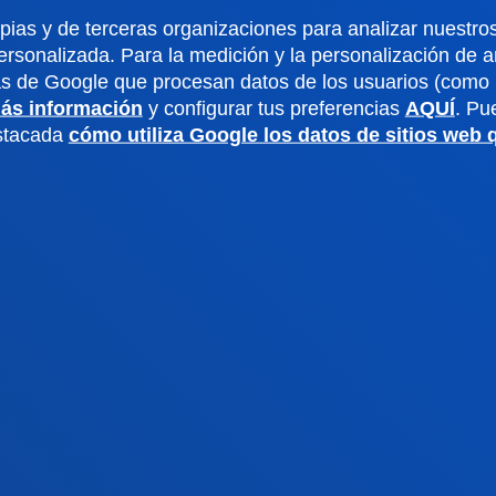
pias y de terceras organizaciones para analizar nuestros
dario académico
Deusto Agenda
ersonalizada. Para la medición y la personalización de 
teca
Noticias
as de Google que procesan datos de los usuarios (como l
o Campus
Redes Sociales
ás información
y configurar tus preferencias
AQUÍ
. Pu
io Mayor
Revista Deusto
estacada
cómo utiliza Google los datos de sitios web
o Alumni
Blogs
o universitario
Gabinete de prensa
aciones
us San Sebastián
Sede Vitoria
noce el campus
Conoce la sede
4 943 326 600
+34 945 010 114
ontacto
Contacto