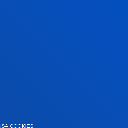
ilbao.
rtas
rmación de interés
Actualidad
USA COOKIES