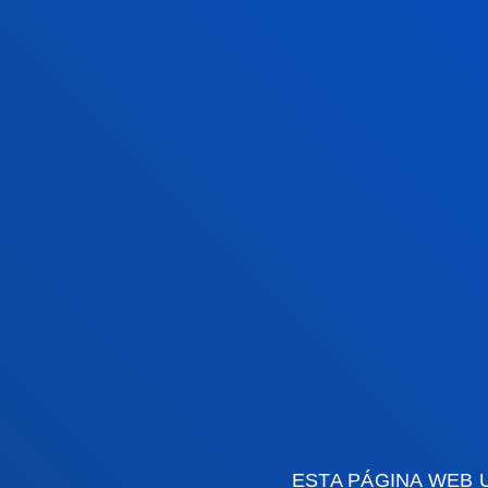
Día: Sábado, 30 de mayo.
Horario: 10:00 - 13:00 h.
Lugar: Campus de San Sebastián y B
Inscripciones:
deusto.es/puertasabie
Facultades
Info
ESTA PÁGINA WEB 