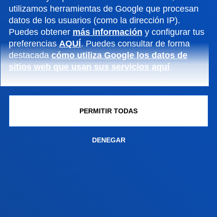
utilizamos herramientas de Google que procesan
datos de los usuarios (como la dirección IP).
FACULTADES
Puedes obtener
más información
y configurar tus
preferencias
AQUÍ
. Puedes consultar de forma
INFORMACIÓN DE INTERÉS
destacada
cómo utiliza Google los datos de
sitios web que usan sus servicios aquí
.
ACTUALIDAD
GESTIONES Y TRÁMITES
PERMITIR TODAS
Campus Bilbao
DENEGAR
Conoce el campus
+34 944 139 000
Contacto
Campus San Sebastián