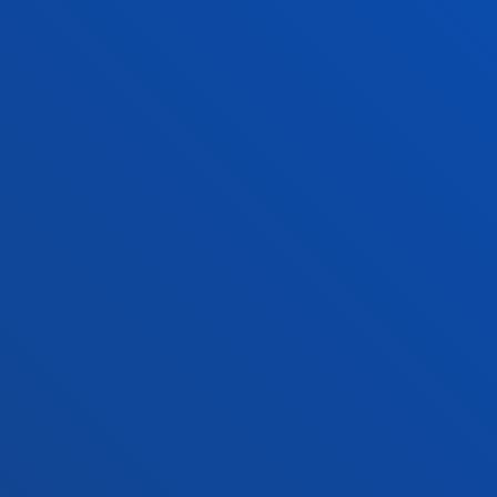
Conoce el campus
+34 943 326 600
Contacto
Sede Vitoria
Conoce la sede
+34 945 010 114
Contacto
Sede Madrid
Conoce la sede
+34 915 77 61 89
Contacto