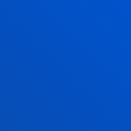
NOTICIAS RELACIONADAS
23 julio 2026
-
Bilbao
Deusto y ABAO Bilbao Opera unen fuerzas para
acercar la ópera y la cultura a la comunidad
universitaria
21 julio 2026
-
Bilbao
El Instituto de Derechos Humanos Pedro Arrupe