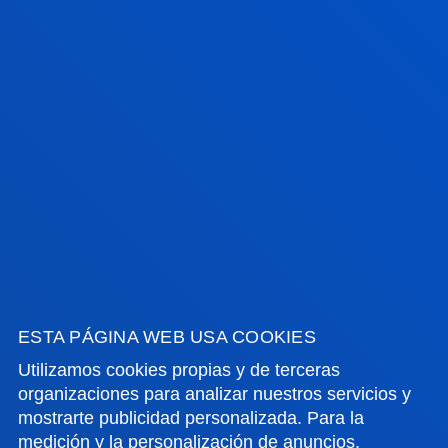
colabora con el Servicio Jesuita de Migrantes en
casos judiciales contra devoluciones de mi...
21 julio 2026
-
Bilbao
Una tesis de Deusto aboga por reformatear la idea
de liderazgo empresarial frente al "lado oscuro" de la
transformación digital
17 julio 2026
-
Bilbao
Donostia-San Sebastián
La Universidad contará con una nueva residencia de
estudiantes en San Sebastián
ESTA PÁGINA WEB USA COOKIES
Utilizamos cookies propias y de terceras
organizaciones para analizar nuestros servicios y
VER TODAS LAS NOTICIAS
mostrarte publicidad personalizada. Para la
medición y la personalización de anuncios,